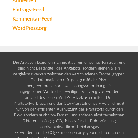
Anmelden
Eintrags-Feed
Kommentar-Feed
WordPress.org
Die Angaben beziehen sich nicht auf ein einzelnes Fahrzeug und
sind nicht Bestandteil des Angebots, sondern dienen allein
Vergleichszwecken zwischen den verschiedenen Fahrzeugtypen.
Die Informationen erfolgen gemäß der Pkw-
Energieverbrauchskennzeichnungsverordnung. Die
angegebenen Werte des jeweiligen Fahrzeugtyps wurden
anhand des neuen WLTP-Testzyklus ermittelt. Der
Kraftstoffverbrauch und der CO
-Ausstoß eines Pkw sind nicht
2
nur von der effizienten Ausnutzung des Kraftstoffs durch den
Pkw, sondern auch vom Fahrstil und anderen nicht technischen
Faktoren abhängig. CO
ist das für die Erderwärmung
2
hauptverantwortliche Treibhausgas.
Es werden nur die CO
-Emissionen angegeben, die durch den
2