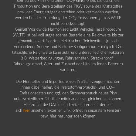
Betrieb des PKW entstehen. CO
-Emissionen, die durch die
2
Produktion und Bereitstellung des PKW sowie des Kraftstoffes
bzw. der Energieträger entstehen oder vermieden werden,
werden bei der Ermittlung der CO
-Emissionen gemäß WLTP
2
nicht berücksichtigt.
Gemäß Worldwide Harmonised Light Vehicles Test Procedure
(WLTP) ist bei voll aufgeladener Batterie eine Reichweite bis zur
genannten, zertifizierten elektrischen Reichweite – je nach
vorhandener Serien- und Batterie-Konfiguration – möglich. Die
tatsächliche Reichweite kann aufgrund unterschiedlicher Faktoren
(z.B. Wetterbedingungen, Fahrverhalten, Streckenprofil,
Fahrzeugzustand, Alter und Zustand der Lithium-Ionen-Batterie)
variieren.
Die Hersteller und Importeure von Kraftfahrzeugen möchten
Ihnen dabei helfen, die Kraftstoffverbrauchs- und CO
-
2
Emissionsdaten und ggf. den Stromverbrauch neuer Pkw
unterschiedlicher Fabrikate miteinander vergleichen zu können.
Hierzu hat die DAT einen Leitfaden erstellt, den Sie
sich
hier
ansehen (externer Link, öffnet in separatem Fenster)
bzw. hier herunterladen können