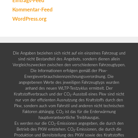
Eintrags-Feed
Kommentar-Feed
WordPress.org
Die Angaben beziehen sich nicht auf ein einzelnes Fahrzeug und
sind nicht Bestandteil des Angebots, sondern dienen allein
Vergleichszwecken zwischen den verschiedenen Fahrzeugtypen.
Die Informationen erfolgen gemäß der Pkw-
Energieverbrauchskennzeichnungsverordnung. Die
angegebenen Werte des jeweiligen Fahrzeugtyps wurden
anhand des neuen WLTP-Testzyklus ermittelt. Der
Kraftstoffverbrauch und der CO
-Ausstoß eines Pkw sind nicht
2
nur von der effizienten Ausnutzung des Kraftstoffs durch den
Pkw, sondern auch vom Fahrstil und anderen nicht technischen
Faktoren abhängig. CO
ist das für die Erderwärmung
2
hauptverantwortliche Treibhausgas.
Es werden nur die CO
-Emissionen angegeben, die durch den
2
Betrieb des PKW entstehen. CO
-Emissionen, die durch die
2
Produktion und Bereitstellung des PKW sowie des Kraftstoffes