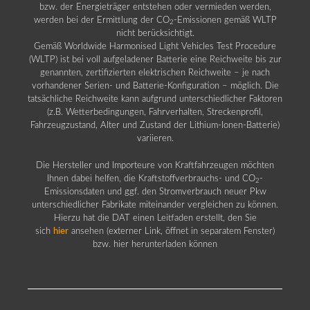
bzw. der Energieträger entstehen oder vermieden werden,
werden bei der Ermittlung der CO
-Emissionen gemäß WLTP
2
nicht berücksichtigt.
Gemäß Worldwide Harmonised Light Vehicles Test Procedure
(WLTP) ist bei voll aufgeladener Batterie eine Reichweite bis zur
genannten, zertifizierten elektrischen Reichweite – je nach
vorhandener Serien- und Batterie-Konfiguration – möglich. Die
tatsächliche Reichweite kann aufgrund unterschiedlicher Faktoren
(z.B. Wetterbedingungen, Fahrverhalten, Streckenprofil,
Fahrzeugzustand, Alter und Zustand der Lithium-Ionen-Batterie)
variieren.
Die Hersteller und Importeure von Kraftfahrzeugen möchten
Ihnen dabei helfen, die Kraftstoffverbrauchs- und CO
-
2
Emissionsdaten und ggf. den Stromverbrauch neuer Pkw
unterschiedlicher Fabrikate miteinander vergleichen zu können.
Hierzu hat die DAT einen Leitfaden erstellt, den Sie
sich
hier
ansehen (externer Link, öffnet in separatem Fenster)
bzw. hier herunterladen können