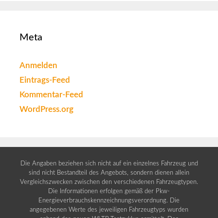
Meta
Anmelden
Eintrags-Feed
Kommentar-Feed
WordPress.org
Die Angaben beziehen sich nicht auf ein einzelnes Fahrzeug und
sind nicht Bestandteil des Angebots, sondern dienen allein
Vergleichszwecken zwischen den verschiedenen Fahrzeugtypen.
Die Informationen erfolgen gemäß der Pkw-
Energieverbrauchskennzeichnungsverordnung. Die
angegebenen Werte des jeweiligen Fahrzeugtyps wurden