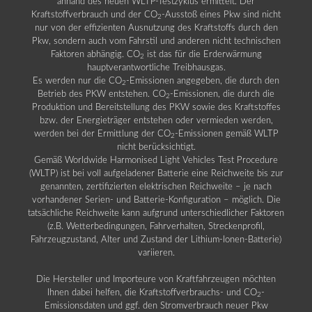
anhand des neuen WLTP-Testzyklus ermittelt. Der
Kraftstoffverbrauch und der CO
-Ausstoß eines Pkw sind nicht
2
nur von der effizienten Ausnutzung des Kraftstoffs durch den
Pkw, sondern auch vom Fahrstil und anderen nicht technischen
Faktoren abhängig. CO
ist das für die Erderwärmung
2
hauptverantwortliche Treibhausgas.
Es werden nur die CO
-Emissionen angegeben, die durch den
2
Betrieb des PKW entstehen. CO
-Emissionen, die durch die
2
Produktion und Bereitstellung des PKW sowie des Kraftstoffes
bzw. der Energieträger entstehen oder vermieden werden,
werden bei der Ermittlung der CO
-Emissionen gemäß WLTP
2
nicht berücksichtigt.
Gemäß Worldwide Harmonised Light Vehicles Test Procedure
(WLTP) ist bei voll aufgeladener Batterie eine Reichweite bis zur
genannten, zertifizierten elektrischen Reichweite – je nach
vorhandener Serien- und Batterie-Konfiguration – möglich. Die
tatsächliche Reichweite kann aufgrund unterschiedlicher Faktoren
(z.B. Wetterbedingungen, Fahrverhalten, Streckenprofil,
Fahrzeugzustand, Alter und Zustand der Lithium-Ionen-Batterie)
variieren.
Die Hersteller und Importeure von Kraftfahrzeugen möchten
Ihnen dabei helfen, die Kraftstoffverbrauchs- und CO
-
2
Emissionsdaten und ggf. den Stromverbrauch neuer Pkw