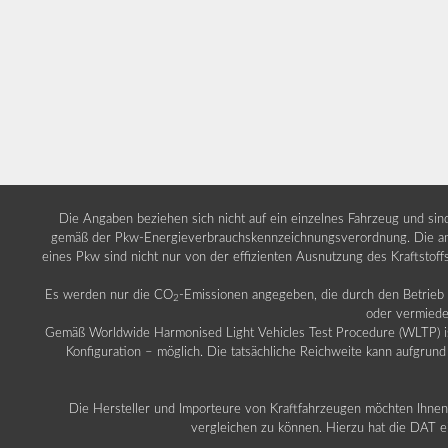
Die Angaben beziehen sich nicht auf ein einzelnes Fahrzeug und si
gemäß der Pkw-Energieverbrauchskennzeichnungsverordnung. Die ang
eines Pkw sind nicht nur von der effizienten Ausnutzung des Kraftstof
Es werden nur die CO
-Emissionen angegeben, die durch den Betrie
2
oder vermiede
Gemäß Worldwide Harmonised Light Vehicles Test Procedure (WLTP) ist b
Konfiguration – möglich. Die tatsächliche Reichweite kann aufgrund
Die Hersteller und Importeure von Kraftfahrzeugen möchten Ihnen 
vergleichen zu können. Hierzu hat die DAT ei