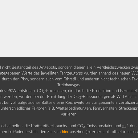
nd nicht Bestandteil des Angebots, sondern dienen allein Vergleichszwecken zw
egebenen Werte des jeweiligen Fahrzeugtyps wurden anhand des neuen WLTP-
fs durch den Pkw, sondern auch vom Fahrstil und anderen nicht technischen Fa
Treibhausgas.
b des PKW entstehen. CO
-Emissionen, die durch die Produktion und Bereitste
2
n werden, werden bei der Ermittlung der CO
-Emissionen gemäß WLTP nicht b
2
ei voll aufgeladener Batterie eine Reichweite bis zur genannten, zertifiziert
 unterschiedlicher Faktoren (z.B. Wetterbedingungen, Fahrverhalten, Streckenpro
variieren.
dabei helfen, die Kraftstoffverbrauchs- und CO
-Emissionsdaten und ggf. den 
2
nen Leitfaden erstellt, den Sie sich
hier
ansehen (externer Link, öffnet in sepa