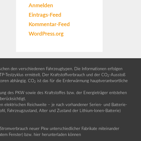
Anmelden
Eintrags-Feed
Kommentar-Feed
WordPress.org
ischen den verschiedenen Fahrzeugtypen. Die Informationen erfolgen
Testzyklus ermittelt. Der Kraftstoffverbrauch und der CO
-Ausstoß
2
ktoren abhängig. CO
ist das für die Erderwärmung hauptverantwortliche
2
llung des PKW sowie des Kraftstoffes bzw. der Energieträger entstehen
erücksichtigt.
en elektrischen Reichweite – je nach vorhandener Serien- und Batterie-
fil, Fahrzeugzustand, Alter und Zustand der Lithium-Ionen-Batterie)
Stromverbrauch neuer Pkw unterschiedlicher Fabrikate miteinander
ratem Fenster) bzw. hier herunterladen können