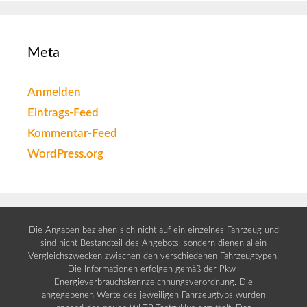
Meta
Anmelden
Eintrags-Feed
Kommentar-Feed
WordPress.org
Die Angaben beziehen sich nicht auf ein einzelnes Fahrzeug und
sind nicht Bestandteil des Angebots, sondern dienen allein
Vergleichszwecken zwischen den verschiedenen Fahrzeugtypen.
Die Informationen erfolgen gemäß der Pkw-
Energieverbrauchskennzeichnungsverordnung. Die
angegebenen Werte des jeweiligen Fahrzeugtyps wurden