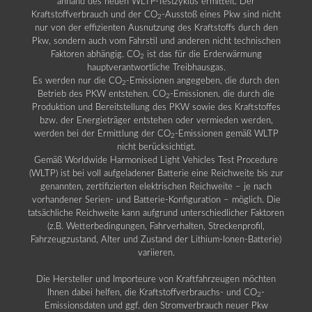
anhand des neuen WLTP-Testzyklus ermittelt. Der
Kraftstoffverbrauch und der CO
-Ausstoß eines Pkw sind nicht
2
nur von der effizienten Ausnutzung des Kraftstoffs durch den
Pkw, sondern auch vom Fahrstil und anderen nicht technischen
Faktoren abhängig. CO
ist das für die Erderwärmung
2
hauptverantwortliche Treibhausgas.
Es werden nur die CO
-Emissionen angegeben, die durch den
2
Betrieb des PKW entstehen. CO
-Emissionen, die durch die
2
Produktion und Bereitstellung des PKW sowie des Kraftstoffes
bzw. der Energieträger entstehen oder vermieden werden,
werden bei der Ermittlung der CO
-Emissionen gemäß WLTP
2
nicht berücksichtigt.
Gemäß Worldwide Harmonised Light Vehicles Test Procedure
(WLTP) ist bei voll aufgeladener Batterie eine Reichweite bis zur
genannten, zertifizierten elektrischen Reichweite – je nach
vorhandener Serien- und Batterie-Konfiguration – möglich. Die
tatsächliche Reichweite kann aufgrund unterschiedlicher Faktoren
(z.B. Wetterbedingungen, Fahrverhalten, Streckenprofil,
Fahrzeugzustand, Alter und Zustand der Lithium-Ionen-Batterie)
variieren.
Die Hersteller und Importeure von Kraftfahrzeugen möchten
Ihnen dabei helfen, die Kraftstoffverbrauchs- und CO
-
2
Emissionsdaten und ggf. den Stromverbrauch neuer Pkw