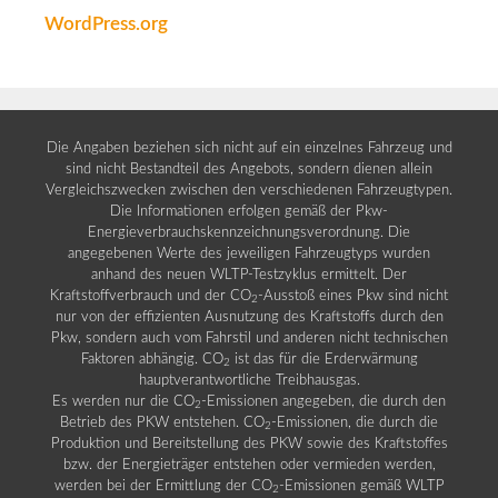
WordPress.org
Die Angaben beziehen sich nicht auf ein einzelnes Fahrzeug und
sind nicht Bestandteil des Angebots, sondern dienen allein
Vergleichszwecken zwischen den verschiedenen Fahrzeugtypen.
Die Informationen erfolgen gemäß der Pkw-
Energieverbrauchskennzeichnungsverordnung. Die
angegebenen Werte des jeweiligen Fahrzeugtyps wurden
anhand des neuen WLTP-Testzyklus ermittelt. Der
Kraftstoffverbrauch und der CO
-Ausstoß eines Pkw sind nicht
2
nur von der effizienten Ausnutzung des Kraftstoffs durch den
Pkw, sondern auch vom Fahrstil und anderen nicht technischen
Faktoren abhängig. CO
ist das für die Erderwärmung
2
hauptverantwortliche Treibhausgas.
Es werden nur die CO
-Emissionen angegeben, die durch den
2
Betrieb des PKW entstehen. CO
-Emissionen, die durch die
2
Produktion und Bereitstellung des PKW sowie des Kraftstoffes
bzw. der Energieträger entstehen oder vermieden werden,
werden bei der Ermittlung der CO
-Emissionen gemäß WLTP
2