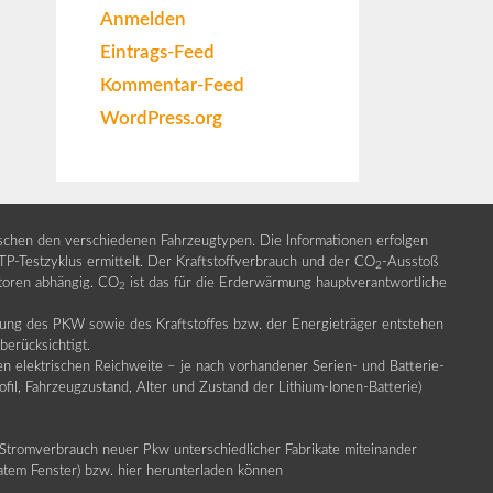
Anmelden
Eintrags-Feed
Kommentar-Feed
WordPress.org
ischen den verschiedenen Fahrzeugtypen. Die Informationen erfolgen
Testzyklus ermittelt. Der Kraftstoffverbrauch und der CO
-Ausstoß
2
ktoren abhängig. CO
ist das für die Erderwärmung hauptverantwortliche
2
llung des PKW sowie des Kraftstoffes bzw. der Energieträger entstehen
erücksichtigt.
en elektrischen Reichweite – je nach vorhandener Serien- und Batterie-
fil, Fahrzeugzustand, Alter und Zustand der Lithium-Ionen-Batterie)
Stromverbrauch neuer Pkw unterschiedlicher Fabrikate miteinander
ratem Fenster) bzw. hier herunterladen können