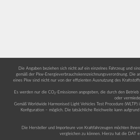
Die Angaben beziehen sich nicht auf ein einzelnes Fahrzeug und si
gemäß der Pkw-Energieverbrauchskennzeichnungsverordnung. Die ang
eines Pkw sind nicht nur von der effizienten Ausnutzung des Kraftstof
Es werden nur die CO
-Emissionen angegeben, die durch den Betrie
2
oder vermiede
Gemäß Worldwide Harmonised Light Vehicles Test Procedure (WLTP) ist b
Konfiguration – möglich. Die tatsächliche Reichweite kann aufgrund
Die Hersteller und Importeure von Kraftfahrzeugen möchten Ihnen 
vergleichen zu können. Hierzu hat die DAT ei