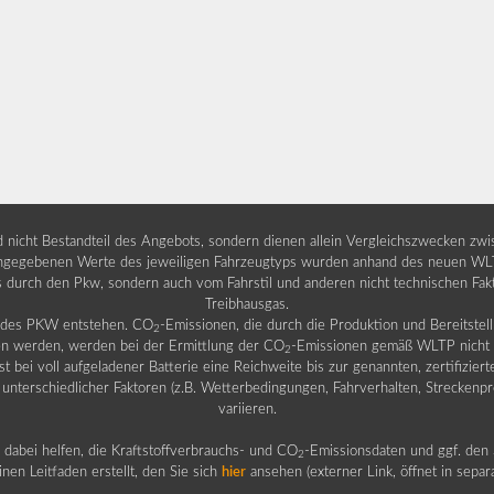
nd nicht Bestandteil des Angebots, sondern dienen allein Vergleichszwecken zw
egebenen Werte des jeweiligen Fahrzeugtyps wurden anhand des neuen WLTP-
fs durch den Pkw, sondern auch vom Fahrstil und anderen nicht technischen Fa
Treibhausgas.
b des PKW entstehen. CO
-Emissionen, die durch die Produktion und Bereitste
2
n werden, werden bei der Ermittlung der CO
-Emissionen gemäß WLTP nicht b
2
ei voll aufgeladener Batterie eine Reichweite bis zur genannten, zertifiziert
 unterschiedlicher Faktoren (z.B. Wetterbedingungen, Fahrverhalten, Streckenpro
variieren.
dabei helfen, die Kraftstoffverbrauchs- und CO
-Emissionsdaten und ggf. den 
2
nen Leitfaden erstellt, den Sie sich
hier
ansehen (externer Link, öffnet in sepa