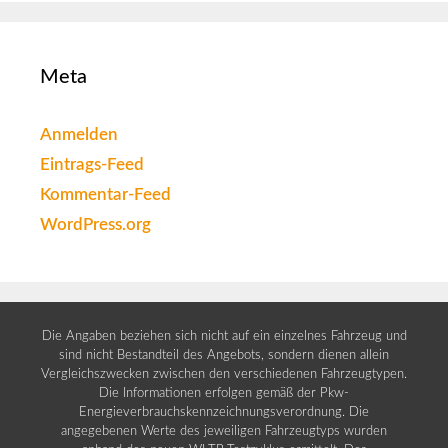
Meta
Anmelden
Eintrags-Feed
Kommentar-Feed
WordPress.org
Die Angaben beziehen sich nicht auf ein einzelnes Fahrzeug und
sind nicht Bestandteil des Angebots, sondern dienen allein
Vergleichszwecken zwischen den verschiedenen Fahrzeugtypen.
Die Informationen erfolgen gemäß der Pkw-
Energieverbrauchskennzeichnungsverordnung. Die
angegebenen Werte des jeweiligen Fahrzeugtyps wurden