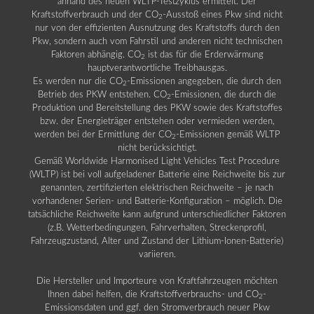
anhand des neuen WLTP-Testzyklus ermittelt. Der
Kraftstoffverbrauch und der CO
-Ausstoß eines Pkw sind nicht
2
nur von der effizienten Ausnutzung des Kraftstoffs durch den
Pkw, sondern auch vom Fahrstil und anderen nicht technischen
Faktoren abhängig. CO
ist das für die Erderwärmung
2
hauptverantwortliche Treibhausgas.
Es werden nur die CO
-Emissionen angegeben, die durch den
2
Betrieb des PKW entstehen. CO
-Emissionen, die durch die
2
Produktion und Bereitstellung des PKW sowie des Kraftstoffes
bzw. der Energieträger entstehen oder vermieden werden,
werden bei der Ermittlung der CO
-Emissionen gemäß WLTP
2
nicht berücksichtigt.
Gemäß Worldwide Harmonised Light Vehicles Test Procedure
(WLTP) ist bei voll aufgeladener Batterie eine Reichweite bis zur
genannten, zertifizierten elektrischen Reichweite – je nach
vorhandener Serien- und Batterie-Konfiguration – möglich. Die
tatsächliche Reichweite kann aufgrund unterschiedlicher Faktoren
(z.B. Wetterbedingungen, Fahrverhalten, Streckenprofil,
Fahrzeugzustand, Alter und Zustand der Lithium-Ionen-Batterie)
variieren.
Die Hersteller und Importeure von Kraftfahrzeugen möchten
Ihnen dabei helfen, die Kraftstoffverbrauchs- und CO
-
2
Emissionsdaten und ggf. den Stromverbrauch neuer Pkw