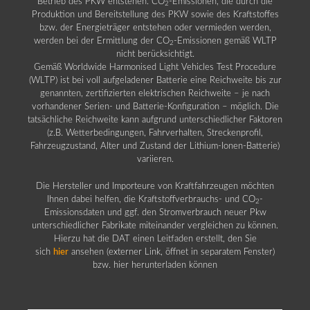
Betrieb des PKW entstehen. CO
-Emissionen, die durch die
2
Produktion und Bereitstellung des PKW sowie des Kraftstoffes
bzw. der Energieträger entstehen oder vermieden werden,
werden bei der Ermittlung der CO
-Emissionen gemäß WLTP
2
nicht berücksichtigt.
Gemäß Worldwide Harmonised Light Vehicles Test Procedure
(WLTP) ist bei voll aufgeladener Batterie eine Reichweite bis zur
genannten, zertifizierten elektrischen Reichweite – je nach
vorhandener Serien- und Batterie-Konfiguration – möglich. Die
tatsächliche Reichweite kann aufgrund unterschiedlicher Faktoren
(z.B. Wetterbedingungen, Fahrverhalten, Streckenprofil,
Fahrzeugzustand, Alter und Zustand der Lithium-Ionen-Batterie)
variieren.
Die Hersteller und Importeure von Kraftfahrzeugen möchten
Ihnen dabei helfen, die Kraftstoffverbrauchs- und CO
-
2
Emissionsdaten und ggf. den Stromverbrauch neuer Pkw
unterschiedlicher Fabrikate miteinander vergleichen zu können.
Hierzu hat die DAT einen Leitfaden erstellt, den Sie
sich
hier
ansehen (externer Link, öffnet in separatem Fenster)
bzw. hier herunterladen können