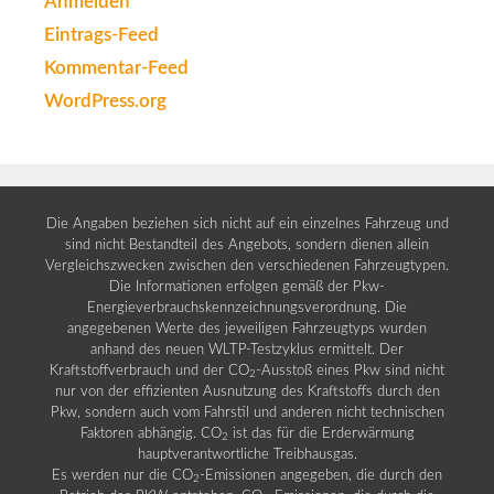
Anmelden
Eintrags-Feed
Kommentar-Feed
WordPress.org
Die Angaben beziehen sich nicht auf ein einzelnes Fahrzeug und
sind nicht Bestandteil des Angebots, sondern dienen allein
Vergleichszwecken zwischen den verschiedenen Fahrzeugtypen.
Die Informationen erfolgen gemäß der Pkw-
Energieverbrauchskennzeichnungsverordnung. Die
angegebenen Werte des jeweiligen Fahrzeugtyps wurden
anhand des neuen WLTP-Testzyklus ermittelt. Der
Kraftstoffverbrauch und der CO
-Ausstoß eines Pkw sind nicht
2
nur von der effizienten Ausnutzung des Kraftstoffs durch den
Pkw, sondern auch vom Fahrstil und anderen nicht technischen
Faktoren abhängig. CO
ist das für die Erderwärmung
2
hauptverantwortliche Treibhausgas.
Es werden nur die CO
-Emissionen angegeben, die durch den
2