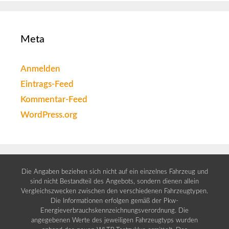
Meta
Anmelden
Eintrags-Feed
Kommentar-Feed
WordPress.org
Die Angaben beziehen sich nicht auf ein einzelnes Fahrzeug und
sind nicht Bestandteil des Angebots, sondern dienen allein
Vergleichszwecken zwischen den verschiedenen Fahrzeugtypen.
Die Informationen erfolgen gemäß der Pkw-
Energieverbrauchskennzeichnungsverordnung. Die
angegebenen Werte des jeweiligen Fahrzeugtyps wurden