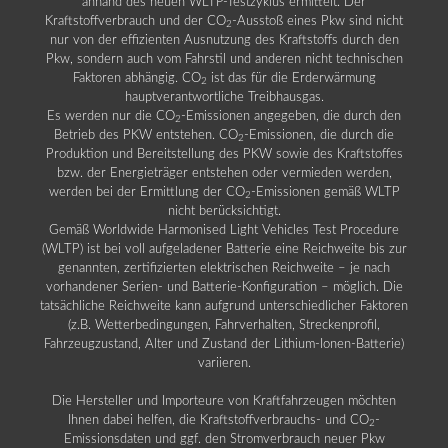
anhand des neuen WLTP-Testzyklus ermittelt. Der
Kraftstoffverbrauch und der CO
-Ausstoß eines Pkw sind nicht
2
nur von der effizienten Ausnutzung des Kraftstoffs durch den
Pkw, sondern auch vom Fahrstil und anderen nicht technischen
Faktoren abhängig. CO
ist das für die Erderwärmung
2
hauptverantwortliche Treibhausgas.
Es werden nur die CO
-Emissionen angegeben, die durch den
2
Betrieb des PKW entstehen. CO
-Emissionen, die durch die
2
Produktion und Bereitstellung des PKW sowie des Kraftstoffes
bzw. der Energieträger entstehen oder vermieden werden,
werden bei der Ermittlung der CO
-Emissionen gemäß WLTP
2
nicht berücksichtigt.
Gemäß Worldwide Harmonised Light Vehicles Test Procedure
(WLTP) ist bei voll aufgeladener Batterie eine Reichweite bis zur
genannten, zertifizierten elektrischen Reichweite – je nach
vorhandener Serien- und Batterie-Konfiguration – möglich. Die
tatsächliche Reichweite kann aufgrund unterschiedlicher Faktoren
(z.B. Wetterbedingungen, Fahrverhalten, Streckenprofil,
Fahrzeugzustand, Alter und Zustand der Lithium-Ionen-Batterie)
variieren.
Die Hersteller und Importeure von Kraftfahrzeugen möchten
Ihnen dabei helfen, die Kraftstoffverbrauchs- und CO
-
2
Emissionsdaten und ggf. den Stromverbrauch neuer Pkw