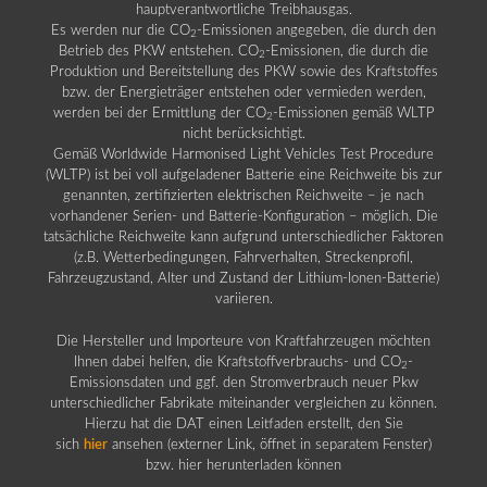
hauptverantwortliche Treibhausgas.
Es werden nur die CO
-Emissionen angegeben, die durch den
2
Betrieb des PKW entstehen. CO
-Emissionen, die durch die
2
Produktion und Bereitstellung des PKW sowie des Kraftstoffes
bzw. der Energieträger entstehen oder vermieden werden,
werden bei der Ermittlung der CO
-Emissionen gemäß WLTP
2
nicht berücksichtigt.
Gemäß Worldwide Harmonised Light Vehicles Test Procedure
(WLTP) ist bei voll aufgeladener Batterie eine Reichweite bis zur
genannten, zertifizierten elektrischen Reichweite – je nach
vorhandener Serien- und Batterie-Konfiguration – möglich. Die
tatsächliche Reichweite kann aufgrund unterschiedlicher Faktoren
(z.B. Wetterbedingungen, Fahrverhalten, Streckenprofil,
Fahrzeugzustand, Alter und Zustand der Lithium-Ionen-Batterie)
variieren.
Die Hersteller und Importeure von Kraftfahrzeugen möchten
Ihnen dabei helfen, die Kraftstoffverbrauchs- und CO
-
2
Emissionsdaten und ggf. den Stromverbrauch neuer Pkw
unterschiedlicher Fabrikate miteinander vergleichen zu können.
Hierzu hat die DAT einen Leitfaden erstellt, den Sie
sich
hier
ansehen (externer Link, öffnet in separatem Fenster)
bzw. hier herunterladen können