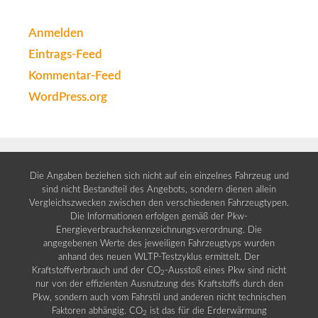
Anmelden
Eintrags-Feed
Kommentar-Feed
WordPress.org
Die Angaben beziehen sich nicht auf ein einzelnes Fahrzeug und
sind nicht Bestandteil des Angebots, sondern dienen allein
Vergleichszwecken zwischen den verschiedenen Fahrzeugtypen.
Die Informationen erfolgen gemäß der Pkw-
Energieverbrauchskennzeichnungsverordnung. Die
angegebenen Werte des jeweiligen Fahrzeugtyps wurden
anhand des neuen WLTP-Testzyklus ermittelt. Der
Kraftstoffverbrauch und der CO
-Ausstoß eines Pkw sind nicht
2
nur von der effizienten Ausnutzung des Kraftstoffs durch den
Pkw, sondern auch vom Fahrstil und anderen nicht technischen
Faktoren abhängig. CO
ist das für die Erderwärmung
2