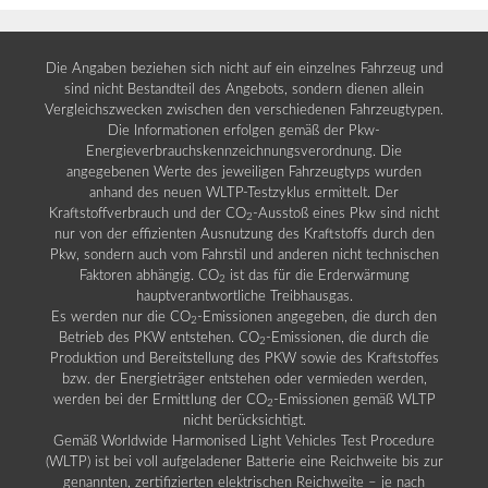
Die Angaben beziehen sich nicht auf ein einzelnes Fahrzeug und
sind nicht Bestandteil des Angebots, sondern dienen allein
Vergleichszwecken zwischen den verschiedenen Fahrzeugtypen.
Die Informationen erfolgen gemäß der Pkw-
Energieverbrauchskennzeichnungsverordnung. Die
angegebenen Werte des jeweiligen Fahrzeugtyps wurden
anhand des neuen WLTP-Testzyklus ermittelt. Der
Kraftstoffverbrauch und der CO
-Ausstoß eines Pkw sind nicht
2
nur von der effizienten Ausnutzung des Kraftstoffs durch den
Pkw, sondern auch vom Fahrstil und anderen nicht technischen
Faktoren abhängig. CO
ist das für die Erderwärmung
2
hauptverantwortliche Treibhausgas.
Es werden nur die CO
-Emissionen angegeben, die durch den
2
Betrieb des PKW entstehen. CO
-Emissionen, die durch die
2
Produktion und Bereitstellung des PKW sowie des Kraftstoffes
bzw. der Energieträger entstehen oder vermieden werden,
werden bei der Ermittlung der CO
-Emissionen gemäß WLTP
2
nicht berücksichtigt.
Gemäß Worldwide Harmonised Light Vehicles Test Procedure
(WLTP) ist bei voll aufgeladener Batterie eine Reichweite bis zur
genannten, zertifizierten elektrischen Reichweite – je nach