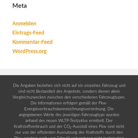
Meta
Anmelden
Eintrags-Feed
Kommentar-Feed
WordPress.org
Die Angaben beziehen sich nicht auf ein einzelnes Fahrzeug und
sind nicht Bestandteil des Angebots, sondern dienen allein
Vergleichszwecken zwischen den verschiedenen Fahrzeugtypen.
Die Informationen erfolgen gemäß der Pkw-
Energieverbrauchskennzeichnungsverordnung. Die
angegebenen Werte des jeweiligen Fahrzeugtyps wurden
anhand des neuen WLTP-Testzyklus ermittelt. Der
Kraftstoffverbrauch und der CO
-Ausstoß eines Pkw sind nicht
2
nur von der effizienten Ausnutzung des Kraftstoffs durch den