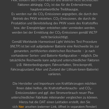
Pkw, sondern auch vom Fahrstil und anderen nicht technischen
Faktoren abhängig. CO
ist das für die Erderwärmung
2
hauptverantwortliche Treibhausgas.
Es werden nur die CO
-Emissionen angegeben, die durch den
2
Betrieb des PKW entstehen. CO
-Emissionen, die durch die
2
Produktion und Bereitstellung des PKW sowie des Kraftstoffes
bzw. der Energieträger entstehen oder vermieden werden,
werden bei der Ermittlung der CO
-Emissionen gemäß WLTP
2
nicht berücksichtigt.
Gemäß Worldwide Harmonised Light Vehicles Test Procedure
(WLTP) ist bei voll aufgeladener Batterie eine Reichweite bis zur
genannten, zertifizierten elektrischen Reichweite – je nach
vorhandener Serien- und Batterie-Konfiguration – möglich. Die
tatsächliche Reichweite kann aufgrund unterschiedlicher Faktoren
(z.B. Wetterbedingungen, Fahrverhalten, Streckenprofil,
Fahrzeugzustand, Alter und Zustand der Lithium-Ionen-Batterie)
variieren.
Die Hersteller und Importeure von Kraftfahrzeugen möchten
Ihnen dabei helfen, die Kraftstoffverbrauchs- und CO
-
2
Emissionsdaten und ggf. den Stromverbrauch neuer Pkw
unterschiedlicher Fabrikate miteinander vergleichen zu können.
Hierzu hat die DAT einen Leitfaden erstellt, den Sie
sich
hier
ansehen (externer Link, öffnet in separatem Fenster)