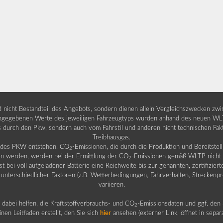
nd nicht Bestandteil des Angebots, sondern dienen allein Vergleichszwecken zw
egebenen Werte des jeweiligen Fahrzeugtyps wurden anhand des neuen WLTP-
fs durch den Pkw, sondern auch vom Fahrstil und anderen nicht technischen Fa
Treibhausgas.
b des PKW entstehen. CO
-Emissionen, die durch die Produktion und Bereitste
2
n werden, werden bei der Ermittlung der CO
-Emissionen gemäß WLTP nicht b
2
ei voll aufgeladener Batterie eine Reichweite bis zur genannten, zertifiziert
 unterschiedlicher Faktoren (z.B. Wetterbedingungen, Fahrverhalten, Streckenpro
variieren.
dabei helfen, die Kraftstoffverbrauchs- und CO
-Emissionsdaten und ggf. den 
2
nen Leitfaden erstellt, den Sie sich
hier
ansehen (externer Link, öffnet in sepa