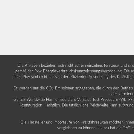
Die Angaben beziehen sich nicht auf ein einzelnes Fahrzeug und si
gemäß der Pkw-Energieverbrauchskennzeichnungsverordnung. Die ang
eines Pkw sind nicht nur von der effizienten Ausnutzung des Kraftstof
Es werden nur die CO
-Emissionen angegeben, die durch den Betrie
2
oder vermiede
Gemäß Worldwide Harmonised Light Vehicles Test Procedure (WLTP) ist b
Konfiguration – möglich. Die tatsächliche Reichweite kann aufgrund
Die Hersteller und Importeure von Kraftfahrzeugen möchten Ihnen 
vergleichen zu können. Hierzu hat die DAT ei