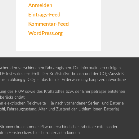
Anmelden
Eintrags-Feed
Kommentar-Feed
WordPress.org
ischen den verschiedenen Fahrzeugtypen. Die Informationen erfolgen
Testzyklus ermittelt. Der Kraftstoffverbrauch und der CO
-Ausstoß
2
ktoren abhängig. CO
ist das für die Erderwärmung hauptverantwortliche
2
llung des PKW sowie des Kraftstoffes bzw. der Energieträger entstehen
erücksichtigt.
en elektrischen Reichweite – je nach vorhandener Serien- und Batterie-
fil, Fahrzeugzustand, Alter und Zustand der Lithium-Ionen-Batterie)
Stromverbrauch neuer Pkw unterschiedlicher Fabrikate miteinander
ratem Fenster) bzw. hier herunterladen können