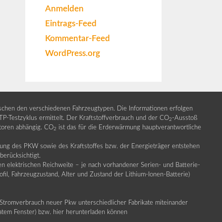
Anmelden
Eintrags-Feed
Kommentar-Feed
WordPress.org
ischen den verschiedenen Fahrzeugtypen. Die Informationen erfolgen
Testzyklus ermittelt. Der Kraftstoffverbrauch und der CO
-Ausstoß
2
ktoren abhängig. CO
ist das für die Erderwärmung hauptverantwortliche
2
llung des PKW sowie des Kraftstoffes bzw. der Energieträger entstehen
erücksichtigt.
en elektrischen Reichweite – je nach vorhandener Serien- und Batterie-
fil, Fahrzeugzustand, Alter und Zustand der Lithium-Ionen-Batterie)
Stromverbrauch neuer Pkw unterschiedlicher Fabrikate miteinander
ratem Fenster) bzw. hier herunterladen können