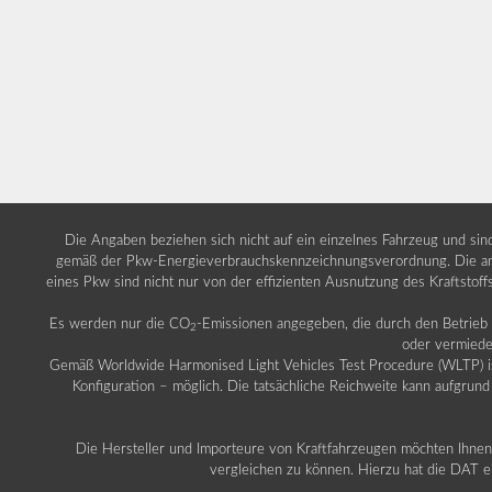
Die Angaben beziehen sich nicht auf ein einzelnes Fahrzeug und si
gemäß der Pkw-Energieverbrauchskennzeichnungsverordnung. Die ang
eines Pkw sind nicht nur von der effizienten Ausnutzung des Kraftstof
Es werden nur die CO
-Emissionen angegeben, die durch den Betrie
2
oder vermiede
Gemäß Worldwide Harmonised Light Vehicles Test Procedure (WLTP) ist b
Konfiguration – möglich. Die tatsächliche Reichweite kann aufgrund
Die Hersteller und Importeure von Kraftfahrzeugen möchten Ihnen 
vergleichen zu können. Hierzu hat die DAT ei