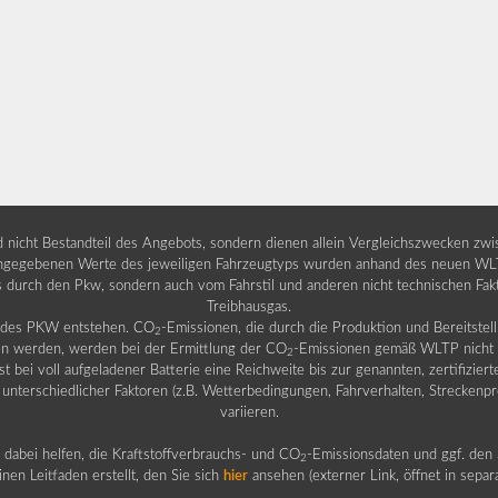
nd nicht Bestandteil des Angebots, sondern dienen allein Vergleichszwecken zw
egebenen Werte des jeweiligen Fahrzeugtyps wurden anhand des neuen WLTP-
fs durch den Pkw, sondern auch vom Fahrstil und anderen nicht technischen Fa
Treibhausgas.
b des PKW entstehen. CO
-Emissionen, die durch die Produktion und Bereitste
2
n werden, werden bei der Ermittlung der CO
-Emissionen gemäß WLTP nicht b
2
ei voll aufgeladener Batterie eine Reichweite bis zur genannten, zertifiziert
 unterschiedlicher Faktoren (z.B. Wetterbedingungen, Fahrverhalten, Streckenpro
variieren.
dabei helfen, die Kraftstoffverbrauchs- und CO
-Emissionsdaten und ggf. den 
2
nen Leitfaden erstellt, den Sie sich
hier
ansehen (externer Link, öffnet in sepa