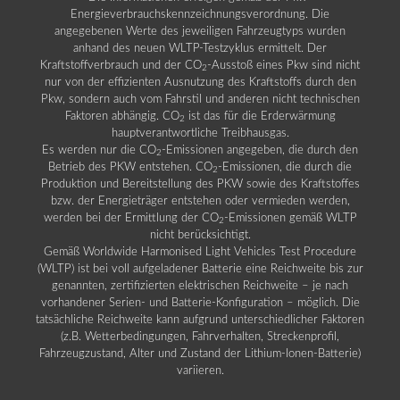
Energieverbrauchskennzeichnungsverordnung. Die
angegebenen Werte des jeweiligen Fahrzeugtyps wurden
anhand des neuen WLTP-Testzyklus ermittelt. Der
Kraftstoffverbrauch und der CO
-Ausstoß eines Pkw sind nicht
2
nur von der effizienten Ausnutzung des Kraftstoffs durch den
Pkw, sondern auch vom Fahrstil und anderen nicht technischen
Faktoren abhängig. CO
ist das für die Erderwärmung
2
hauptverantwortliche Treibhausgas.
Es werden nur die CO
-Emissionen angegeben, die durch den
2
Betrieb des PKW entstehen. CO
-Emissionen, die durch die
2
Produktion und Bereitstellung des PKW sowie des Kraftstoffes
bzw. der Energieträger entstehen oder vermieden werden,
werden bei der Ermittlung der CO
-Emissionen gemäß WLTP
2
nicht berücksichtigt.
Gemäß Worldwide Harmonised Light Vehicles Test Procedure
(WLTP) ist bei voll aufgeladener Batterie eine Reichweite bis zur
genannten, zertifizierten elektrischen Reichweite – je nach
vorhandener Serien- und Batterie-Konfiguration – möglich. Die
tatsächliche Reichweite kann aufgrund unterschiedlicher Faktoren
(z.B. Wetterbedingungen, Fahrverhalten, Streckenprofil,
Fahrzeugzustand, Alter und Zustand der Lithium-Ionen-Batterie)
variieren.