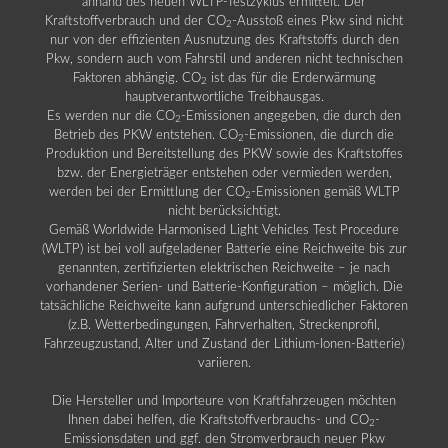
anhand des neuen WLTP-Testzyklus ermittelt. Der
Kraftstoffverbrauch und der CO
-Ausstoß eines Pkw sind nicht
2
nur von der effizienten Ausnutzung des Kraftstoffs durch den
Pkw, sondern auch vom Fahrstil und anderen nicht technischen
Faktoren abhängig. CO
ist das für die Erderwärmung
2
hauptverantwortliche Treibhausgas.
Es werden nur die CO
-Emissionen angegeben, die durch den
2
Betrieb des PKW entstehen. CO
-Emissionen, die durch die
2
Produktion und Bereitstellung des PKW sowie des Kraftstoffes
bzw. der Energieträger entstehen oder vermieden werden,
werden bei der Ermittlung der CO
-Emissionen gemäß WLTP
2
nicht berücksichtigt.
Gemäß Worldwide Harmonised Light Vehicles Test Procedure
(WLTP) ist bei voll aufgeladener Batterie eine Reichweite bis zur
genannten, zertifizierten elektrischen Reichweite – je nach
vorhandener Serien- und Batterie-Konfiguration – möglich. Die
tatsächliche Reichweite kann aufgrund unterschiedlicher Faktoren
(z.B. Wetterbedingungen, Fahrverhalten, Streckenprofil,
Fahrzeugzustand, Alter und Zustand der Lithium-Ionen-Batterie)
variieren.
Die Hersteller und Importeure von Kraftfahrzeugen möchten
Ihnen dabei helfen, die Kraftstoffverbrauchs- und CO
-
2
Emissionsdaten und ggf. den Stromverbrauch neuer Pkw