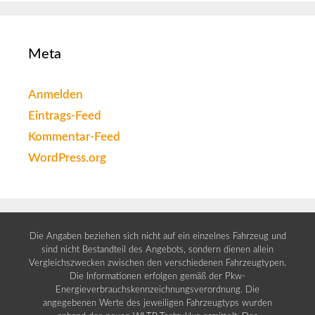
Meta
Anmelden
Eintrags-Feed
Kommentar-Feed
WordPress.org
Die Angaben beziehen sich nicht auf ein einzelnes Fahrzeug und
sind nicht Bestandteil des Angebots, sondern dienen allein
Vergleichszwecken zwischen den verschiedenen Fahrzeugtypen.
Die Informationen erfolgen gemäß der Pkw-
Energieverbrauchskennzeichnungsverordnung. Die
angegebenen Werte des jeweiligen Fahrzeugtyps wurden