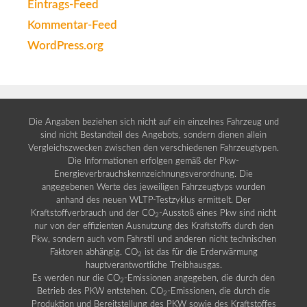
Eintrags-Feed
Kommentar-Feed
WordPress.org
Die Angaben beziehen sich nicht auf ein einzelnes Fahrzeug und
sind nicht Bestandteil des Angebots, sondern dienen allein
Vergleichszwecken zwischen den verschiedenen Fahrzeugtypen.
Die Informationen erfolgen gemäß der Pkw-
Energieverbrauchskennzeichnungsverordnung. Die
angegebenen Werte des jeweiligen Fahrzeugtyps wurden
anhand des neuen WLTP-Testzyklus ermittelt. Der
Kraftstoffverbrauch und der CO
-Ausstoß eines Pkw sind nicht
2
nur von der effizienten Ausnutzung des Kraftstoffs durch den
Pkw, sondern auch vom Fahrstil und anderen nicht technischen
Faktoren abhängig. CO
ist das für die Erderwärmung
2
hauptverantwortliche Treibhausgas.
Es werden nur die CO
-Emissionen angegeben, die durch den
2
Betrieb des PKW entstehen. CO
-Emissionen, die durch die
2
Produktion und Bereitstellung des PKW sowie des Kraftstoffes