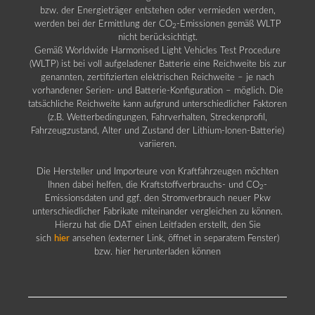
bzw. der Energieträger entstehen oder vermieden werden,
werden bei der Ermittlung der CO
-Emissionen gemäß WLTP
2
nicht berücksichtigt.
Gemäß Worldwide Harmonised Light Vehicles Test Procedure
(WLTP) ist bei voll aufgeladener Batterie eine Reichweite bis zur
genannten, zertifizierten elektrischen Reichweite – je nach
vorhandener Serien- und Batterie-Konfiguration – möglich. Die
tatsächliche Reichweite kann aufgrund unterschiedlicher Faktoren
(z.B. Wetterbedingungen, Fahrverhalten, Streckenprofil,
Fahrzeugzustand, Alter und Zustand der Lithium-Ionen-Batterie)
variieren.
Die Hersteller und Importeure von Kraftfahrzeugen möchten
Ihnen dabei helfen, die Kraftstoffverbrauchs- und CO
-
2
Emissionsdaten und ggf. den Stromverbrauch neuer Pkw
unterschiedlicher Fabrikate miteinander vergleichen zu können.
Hierzu hat die DAT einen Leitfaden erstellt, den Sie
sich
hier
ansehen (externer Link, öffnet in separatem Fenster)
bzw. hier herunterladen können