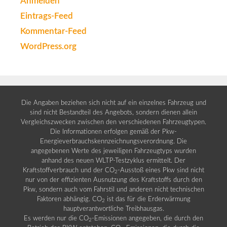
Anmelden
Eintrags-Feed
Kommentar-Feed
WordPress.org
Die Angaben beziehen sich nicht auf ein einzelnes Fahrzeug und
sind nicht Bestandteil des Angebots, sondern dienen allein
Vergleichszwecken zwischen den verschiedenen Fahrzeugtypen.
Die Informationen erfolgen gemäß der Pkw-
Energieverbrauchskennzeichnungsverordnung. Die
angegebenen Werte des jeweiligen Fahrzeugtyps wurden
anhand des neuen WLTP-Testzyklus ermittelt. Der
Kraftstoffverbrauch und der CO
-Ausstoß eines Pkw sind nicht
2
nur von der effizienten Ausnutzung des Kraftstoffs durch den
Pkw, sondern auch vom Fahrstil und anderen nicht technischen
Faktoren abhängig. CO
ist das für die Erderwärmung
2
hauptverantwortliche Treibhausgas.
Es werden nur die CO
-Emissionen angegeben, die durch den
2