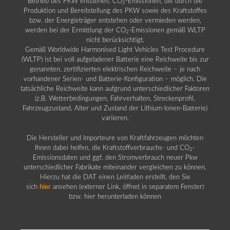
Betrieb des PKW entstehen. CO
-Emissionen, die durch die
2
Produktion und Bereitstellung des PKW sowie des Kraftstoffes
bzw. der Energieträger entstehen oder vermieden werden,
werden bei der Ermittlung der CO
-Emissionen gemäß WLTP
2
nicht berücksichtigt.
Gemäß Worldwide Harmonised Light Vehicles Test Procedure
(WLTP) ist bei voll aufgeladener Batterie eine Reichweite bis zur
genannten, zertifizierten elektrischen Reichweite – je nach
vorhandener Serien- und Batterie-Konfiguration – möglich. Die
tatsächliche Reichweite kann aufgrund unterschiedlicher Faktoren
(z.B. Wetterbedingungen, Fahrverhalten, Streckenprofil,
Fahrzeugzustand, Alter und Zustand der Lithium-Ionen-Batterie)
variieren.
Die Hersteller und Importeure von Kraftfahrzeugen möchten
Ihnen dabei helfen, die Kraftstoffverbrauchs- und CO
-
2
Emissionsdaten und ggf. den Stromverbrauch neuer Pkw
unterschiedlicher Fabrikate miteinander vergleichen zu können.
Hierzu hat die DAT einen Leitfaden erstellt, den Sie
sich
hier
ansehen (externer Link, öffnet in separatem Fenster)
bzw. hier herunterladen können