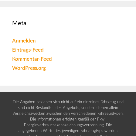
Meta
Anmelden
Eintrags-Feed
Kommentar-Feed
WordPress.org
Die Angaben beziehen sich nicht auf ein einzelnes Fahrzeug und
sind nicht Bestandteil des Angebots, sondern dienen allein
Vergleichszwecken zwischen den verschiedenen Fahrzeugtypen.
Die Informationen erfolgen gemäß der Pkw-
Energieverbrauchskennzeichnungsverordnung. Die
angegebenen Werte des jeweiligen Fahrzeugtyps wurden