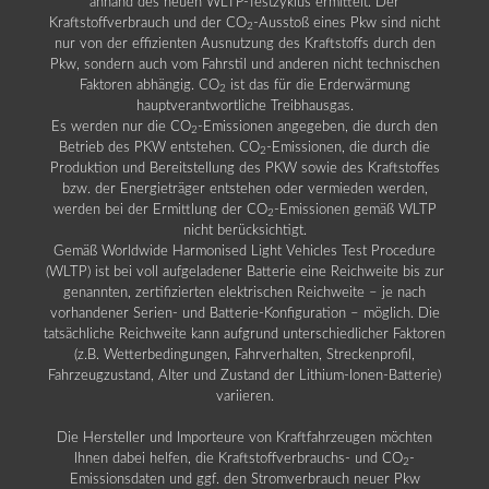
anhand des neuen WLTP-Testzyklus ermittelt. Der
Kraftstoffverbrauch und der CO
-Ausstoß eines Pkw sind nicht
2
nur von der effizienten Ausnutzung des Kraftstoffs durch den
Pkw, sondern auch vom Fahrstil und anderen nicht technischen
Faktoren abhängig. CO
ist das für die Erderwärmung
2
hauptverantwortliche Treibhausgas.
Es werden nur die CO
-Emissionen angegeben, die durch den
2
Betrieb des PKW entstehen. CO
-Emissionen, die durch die
2
Produktion und Bereitstellung des PKW sowie des Kraftstoffes
bzw. der Energieträger entstehen oder vermieden werden,
werden bei der Ermittlung der CO
-Emissionen gemäß WLTP
2
nicht berücksichtigt.
Gemäß Worldwide Harmonised Light Vehicles Test Procedure
(WLTP) ist bei voll aufgeladener Batterie eine Reichweite bis zur
genannten, zertifizierten elektrischen Reichweite – je nach
vorhandener Serien- und Batterie-Konfiguration – möglich. Die
tatsächliche Reichweite kann aufgrund unterschiedlicher Faktoren
(z.B. Wetterbedingungen, Fahrverhalten, Streckenprofil,
Fahrzeugzustand, Alter und Zustand der Lithium-Ionen-Batterie)
variieren.
Die Hersteller und Importeure von Kraftfahrzeugen möchten
Ihnen dabei helfen, die Kraftstoffverbrauchs- und CO
-
2
Emissionsdaten und ggf. den Stromverbrauch neuer Pkw