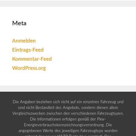
Meta
Anmelden
Eintrags-Feed
Kommentar-Feed
WordPress.org
Die Angaben beziehen sich nicht auf ein einzelnes Fahrzeug und
sind nicht Bestandteil des Angebots, sondern dienen allein
Vergleichszwecken zwischen den verschiedenen Fahrzeugtypen.
Die Informationen erfolgen gemäß der Pkw-
Energieverbrauchskennzeichnungsverordnung. Die
angegebenen Werte des jeweiligen Fahrzeugtyps wurden