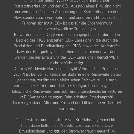
anhand des neuen WLTP-Testzyklus ermittelt. Der
Kraftstoffverbrauch und der CO
-Ausstoß eines Pkw sind nicht
2
nur von der effizienten Ausnutzung des Kraftstoffs durch den
Pkw, sondern auch vom Fahrstil und anderen nicht technischen
Faktoren abhängig. CO
ist das für die Erderwärmung
2
hauptverantwortliche Treibhausgas.
Es werden nur die CO
-Emissionen angegeben, die durch den
2
Betrieb des PKW entstehen. CO
-Emissionen, die durch die
2
Produktion und Bereitstellung des PKW sowie des Kraftstoffes
bzw. der Energieträger entstehen oder vermieden werden,
werden bei der Ermittlung der CO
-Emissionen gemäß WLTP
2
nicht berücksichtigt.
Gemäß Worldwide Harmonised Light Vehicles Test Procedure
(WLTP) ist bei voll aufgeladener Batterie eine Reichweite bis zur
genannten, zertifizierten elektrischen Reichweite – je nach
vorhandener Serien- und Batterie-Konfiguration – möglich. Die
tatsächliche Reichweite kann aufgrund unterschiedlicher Faktoren
(z.B. Wetterbedingungen, Fahrverhalten, Streckenprofil,
Fahrzeugzustand, Alter und Zustand der Lithium-Ionen-Batterie)
variieren.
Die Hersteller und Importeure von Kraftfahrzeugen möchten
Ihnen dabei helfen, die Kraftstoffverbrauchs- und CO
-
2
Emissionsdaten und ggf. den Stromverbrauch neuer Pkw