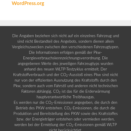
WordPress.org
Die Angaben beziehen sich nicht auf ein einzelnes Fahrzeug und
sind nicht Bestandteil des Angebots, sondern dienen allein
Vergleichszwecken zwischen den verschiedenen Fahrzeugtypen.
Die Informationen erfolgen gemäß der Pkw-
Energieverbrauchskennzeichnungsverordnung. Die
angegebenen Werte des jeweiligen Fahrzeugtyps wurden
anhand des neuen WLTP-Testzyklus ermittelt. Der
Kraftstoffverbrauch und der CO
-Ausstoß eines Pkw sind nicht
2
nur von der effizienten Ausnutzung des Kraftstoffs durch den
Pkw, sondern auch vom Fahrstil und anderen nicht technischen
Faktoren abhängig. CO
ist das für die Erderwärmung
2
hauptverantwortliche Treibhausgas.
Es werden nur die CO
-Emissionen angegeben, die durch den
2
Betrieb des PKW entstehen. CO
-Emissionen, die durch die
2
Produktion und Bereitstellung des PKW sowie des Kraftstoffes
bzw. der Energieträger entstehen oder vermieden werden,
werden bei der Ermittlung der CO
-Emissionen gemäß WLTP
2
nicht berücksichtigt.