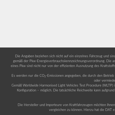
Die Angaben beziehen sich nicht auf ein einzelnes Fahrzeug und si
gemäß der Pkw-Energieverbrauchskennzeichnungsverordnung. Die ang
eines Pkw sind nicht nur von der effizienten Ausnutzung des Kraftstof
Es werden nur die CO
-Emissionen angegeben, die durch den Betrie
2
oder vermiede
Gemäß Worldwide Harmonised Light Vehicles Test Procedure (WLTP) ist b
Konfiguration – möglich. Die tatsächliche Reichweite kann aufgrund
Die Hersteller und Importeure von Kraftfahrzeugen möchten Ihnen 
vergleichen zu können. Hierzu hat die DAT ei