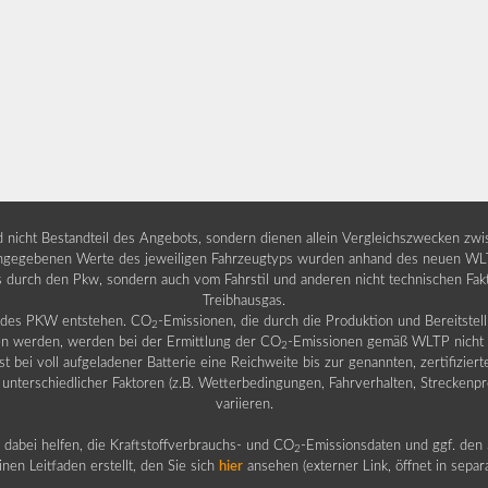
nd nicht Bestandteil des Angebots, sondern dienen allein Vergleichszwecken zw
egebenen Werte des jeweiligen Fahrzeugtyps wurden anhand des neuen WLTP-
fs durch den Pkw, sondern auch vom Fahrstil und anderen nicht technischen Fa
Treibhausgas.
b des PKW entstehen. CO
-Emissionen, die durch die Produktion und Bereitste
2
n werden, werden bei der Ermittlung der CO
-Emissionen gemäß WLTP nicht b
2
ei voll aufgeladener Batterie eine Reichweite bis zur genannten, zertifiziert
 unterschiedlicher Faktoren (z.B. Wetterbedingungen, Fahrverhalten, Streckenpro
variieren.
dabei helfen, die Kraftstoffverbrauchs- und CO
-Emissionsdaten und ggf. den 
2
nen Leitfaden erstellt, den Sie sich
hier
ansehen (externer Link, öffnet in sepa