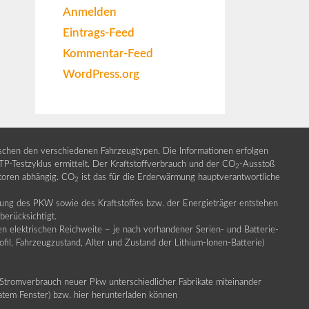
Anmelden
Eintrags-Feed
Kommentar-Feed
WordPress.org
ischen den verschiedenen Fahrzeugtypen. Die Informationen erfolgen
Testzyklus ermittelt. Der Kraftstoffverbrauch und der CO
-Ausstoß
2
ktoren abhängig. CO
ist das für die Erderwärmung hauptverantwortliche
2
llung des PKW sowie des Kraftstoffes bzw. der Energieträger entstehen
erücksichtigt.
en elektrischen Reichweite – je nach vorhandener Serien- und Batterie-
fil, Fahrzeugzustand, Alter und Zustand der Lithium-Ionen-Batterie)
Stromverbrauch neuer Pkw unterschiedlicher Fabrikate miteinander
ratem Fenster) bzw. hier herunterladen können