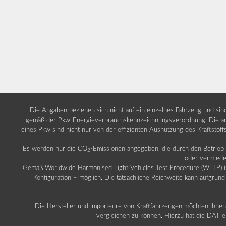
Die Angaben beziehen sich nicht auf ein einzelnes Fahrzeug und si
gemäß der Pkw-Energieverbrauchskennzeichnungsverordnung. Die ang
eines Pkw sind nicht nur von der effizienten Ausnutzung des Kraftstof
Es werden nur die CO
-Emissionen angegeben, die durch den Betrie
2
oder vermiede
Gemäß Worldwide Harmonised Light Vehicles Test Procedure (WLTP) ist b
Konfiguration – möglich. Die tatsächliche Reichweite kann aufgrund
Die Hersteller und Importeure von Kraftfahrzeugen möchten Ihnen 
vergleichen zu können. Hierzu hat die DAT ei