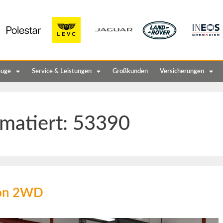
euge
Service & Leistungen
Großkunden
Versicherungen
matiert:
53390
ion 2WD