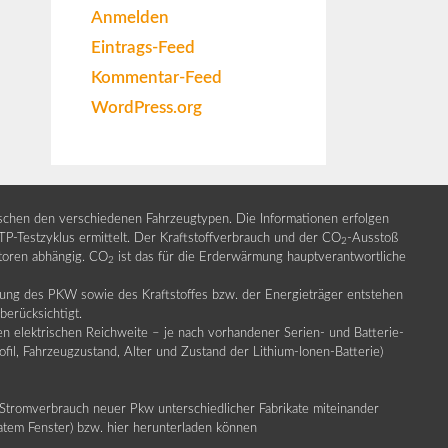
Anmelden
Eintrags-Feed
Kommentar-Feed
WordPress.org
ischen den verschiedenen Fahrzeugtypen. Die Informationen erfolgen
Testzyklus ermittelt. Der Kraftstoffverbrauch und der CO
-Ausstoß
2
ktoren abhängig. CO
ist das für die Erderwärmung hauptverantwortliche
2
llung des PKW sowie des Kraftstoffes bzw. der Energieträger entstehen
erücksichtigt.
en elektrischen Reichweite – je nach vorhandener Serien- und Batterie-
fil, Fahrzeugzustand, Alter und Zustand der Lithium-Ionen-Batterie)
Stromverbrauch neuer Pkw unterschiedlicher Fabrikate miteinander
ratem Fenster) bzw. hier herunterladen können