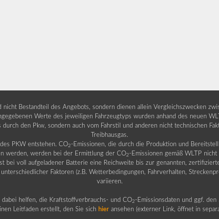
nd nicht Bestandteil des Angebots, sondern dienen allein Vergleichszwecken zw
egebenen Werte des jeweiligen Fahrzeugtyps wurden anhand des neuen WLTP-
fs durch den Pkw, sondern auch vom Fahrstil und anderen nicht technischen Fa
Treibhausgas.
b des PKW entstehen. CO
-Emissionen, die durch die Produktion und Bereitste
2
n werden, werden bei der Ermittlung der CO
-Emissionen gemäß WLTP nicht b
2
ei voll aufgeladener Batterie eine Reichweite bis zur genannten, zertifiziert
 unterschiedlicher Faktoren (z.B. Wetterbedingungen, Fahrverhalten, Streckenpro
variieren.
dabei helfen, die Kraftstoffverbrauchs- und CO
-Emissionsdaten und ggf. den 
2
nen Leitfaden erstellt, den Sie sich
hier
ansehen (externer Link, öffnet in sepa