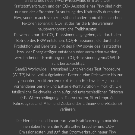
anhand des neuen WLTP-Testzyklus ermittelt. Der
Kraftstoffverbrauch und der CO
-Ausstoß eines Pkw sind nicht
2
nur von der effizienten Ausnutzung des Kraftstoffs durch den
Pkw, sondern auch vom Fahrstil und anderen nicht technischen
Faktoren abhängig. CO
ist das für die Erderwärmung
2
hauptverantwortliche Treibhausgas.
Es werden nur die CO
-Emissionen angegeben, die durch den
2
Betrieb des PKW entstehen. CO
-Emissionen, die durch die
2
Produktion und Bereitstellung des PKW sowie des Kraftstoffes
bzw. der Energieträger entstehen oder vermieden werden,
werden bei der Ermittlung der CO
-Emissionen gemäß WLTP
2
nicht berücksichtigt.
Gemäß Worldwide Harmonised Light Vehicles Test Procedure
(WLTP) ist bei voll aufgeladener Batterie eine Reichweite bis zur
genannten, zertifizierten elektrischen Reichweite – je nach
vorhandener Serien- und Batterie-Konfiguration – möglich. Die
tatsächliche Reichweite kann aufgrund unterschiedlicher Faktoren
(z.B. Wetterbedingungen, Fahrverhalten, Streckenprofil,
Fahrzeugzustand, Alter und Zustand der Lithium-Ionen-Batterie)
variieren.
Die Hersteller und Importeure von Kraftfahrzeugen möchten
Ihnen dabei helfen, die Kraftstoffverbrauchs- und CO
-
2
Emissionsdaten und ggf. den Stromverbrauch neuer Pkw