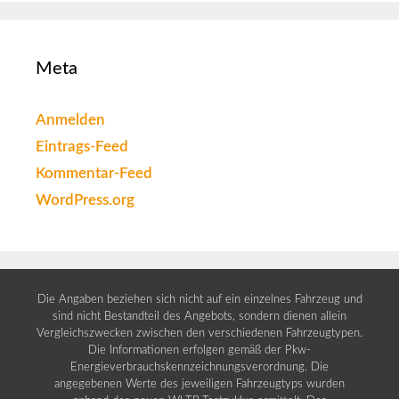
Meta
Anmelden
Eintrags-Feed
Kommentar-Feed
WordPress.org
Die Angaben beziehen sich nicht auf ein einzelnes Fahrzeug und
sind nicht Bestandteil des Angebots, sondern dienen allein
Vergleichszwecken zwischen den verschiedenen Fahrzeugtypen.
Die Informationen erfolgen gemäß der Pkw-
Energieverbrauchskennzeichnungsverordnung. Die
angegebenen Werte des jeweiligen Fahrzeugtyps wurden