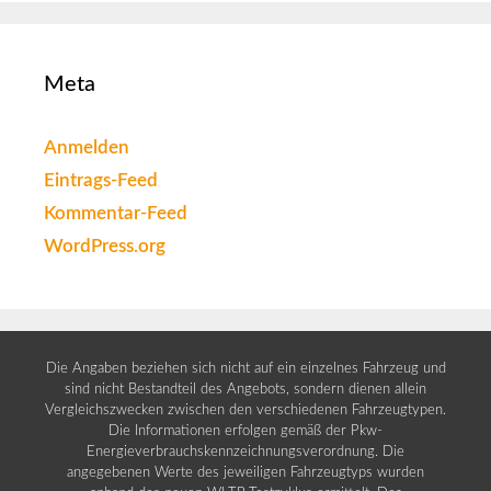
Meta
Anmelden
Eintrags-Feed
Kommentar-Feed
WordPress.org
Die Angaben beziehen sich nicht auf ein einzelnes Fahrzeug und
sind nicht Bestandteil des Angebots, sondern dienen allein
Vergleichszwecken zwischen den verschiedenen Fahrzeugtypen.
Die Informationen erfolgen gemäß der Pkw-
Energieverbrauchskennzeichnungsverordnung. Die
angegebenen Werte des jeweiligen Fahrzeugtyps wurden