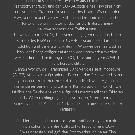
anhand des neuen WLTP-Testzyklus ermittelt. Der
Kraftstoffverbrauch und der CO
-Ausstoß eines Pkw sind nicht
2
nur von der effizienten Ausnutzung des Kraftstoffs durch den
Pkw, sondern auch vom Fahrstil und anderen nicht technischen
Faktoren abhängig. CO
ist das für die Erderwärmung
2
hauptverantwortliche Treibhausgas.
Es werden nur die CO
-Emissionen angegeben, die durch den
2
Betrieb des PKW entstehen. CO
-Emissionen, die durch die
2
Produktion und Bereitstellung des PKW sowie des Kraftstoffes
bzw. der Energieträger entstehen oder vermieden werden,
werden bei der Ermittlung der CO
-Emissionen gemäß WLTP
2
nicht berücksichtigt.
Gemäß Worldwide Harmonised Light Vehicles Test Procedure
(WLTP) ist bei voll aufgeladener Batterie eine Reichweite bis zur
genannten, zertifizierten elektrischen Reichweite – je nach
vorhandener Serien- und Batterie-Konfiguration – möglich. Die
tatsächliche Reichweite kann aufgrund unterschiedlicher Faktoren
(z.B. Wetterbedingungen, Fahrverhalten, Streckenprofil,
Fahrzeugzustand, Alter und Zustand der Lithium-Ionen-Batterie)
variieren.
Die Hersteller und Importeure von Kraftfahrzeugen möchten
Ihnen dabei helfen, die Kraftstoffverbrauchs- und CO
-
2
Emissionsdaten und ggf. den Stromverbrauch neuer Pkw