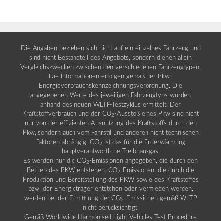
Die Angaben beziehen sich nicht auf ein einzelnes Fahrzeug und
sind nicht Bestandteil des Angebots, sondern dienen allein
Vergleichszwecken zwischen den verschiedenen Fahrzeugtypen.
Die Informationen erfolgen gemäß der Pkw-
Energieverbrauchskennzeichnungsverordnung. Die
angegebenen Werte des jeweiligen Fahrzeugtyps wurden
anhand des neuen WLTP-Testzyklus ermittelt. Der
Kraftstoffverbrauch und der CO
-Ausstoß eines Pkw sind nicht
2
nur von der effizienten Ausnutzung des Kraftstoffs durch den
Pkw, sondern auch vom Fahrstil und anderen nicht technischen
Faktoren abhängig. CO
ist das für die Erderwärmung
2
hauptverantwortliche Treibhausgas.
Es werden nur die CO
-Emissionen angegeben, die durch den
2
Betrieb des PKW entstehen. CO
-Emissionen, die durch die
2
Produktion und Bereitstellung des PKW sowie des Kraftstoffes
bzw. der Energieträger entstehen oder vermieden werden,
werden bei der Ermittlung der CO
-Emissionen gemäß WLTP
2
nicht berücksichtigt.
Gemäß Worldwide Harmonised Light Vehicles Test Procedure