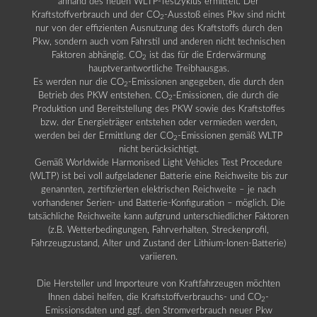
anhand des neuen WLTP-Testzyklus ermittelt. Der
Kraftstoffverbrauch und der CO
-Ausstoß eines Pkw sind nicht
2
nur von der effizienten Ausnutzung des Kraftstoffs durch den
Pkw, sondern auch vom Fahrstil und anderen nicht technischen
Faktoren abhängig. CO
ist das für die Erderwärmung
2
hauptverantwortliche Treibhausgas.
Es werden nur die CO
-Emissionen angegeben, die durch den
2
Betrieb des PKW entstehen. CO
-Emissionen, die durch die
2
Produktion und Bereitstellung des PKW sowie des Kraftstoffes
bzw. der Energieträger entstehen oder vermieden werden,
werden bei der Ermittlung der CO
-Emissionen gemäß WLTP
2
nicht berücksichtigt.
Gemäß Worldwide Harmonised Light Vehicles Test Procedure
(WLTP) ist bei voll aufgeladener Batterie eine Reichweite bis zur
genannten, zertifizierten elektrischen Reichweite – je nach
vorhandener Serien- und Batterie-Konfiguration – möglich. Die
tatsächliche Reichweite kann aufgrund unterschiedlicher Faktoren
(z.B. Wetterbedingungen, Fahrverhalten, Streckenprofil,
Fahrzeugzustand, Alter und Zustand der Lithium-Ionen-Batterie)
variieren.
Die Hersteller und Importeure von Kraftfahrzeugen möchten
Ihnen dabei helfen, die Kraftstoffverbrauchs- und CO
-
2
Emissionsdaten und ggf. den Stromverbrauch neuer Pkw