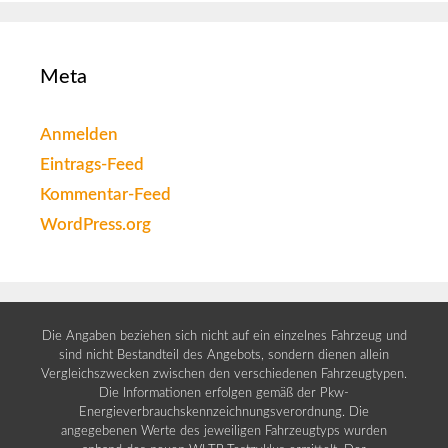
Meta
Anmelden
Eintrags-Feed
Kommentar-Feed
WordPress.org
Die Angaben beziehen sich nicht auf ein einzelnes Fahrzeug und
sind nicht Bestandteil des Angebots, sondern dienen allein
Vergleichszwecken zwischen den verschiedenen Fahrzeugtypen.
Die Informationen erfolgen gemäß der Pkw-
Energieverbrauchskennzeichnungsverordnung. Die
angegebenen Werte des jeweiligen Fahrzeugtyps wurden