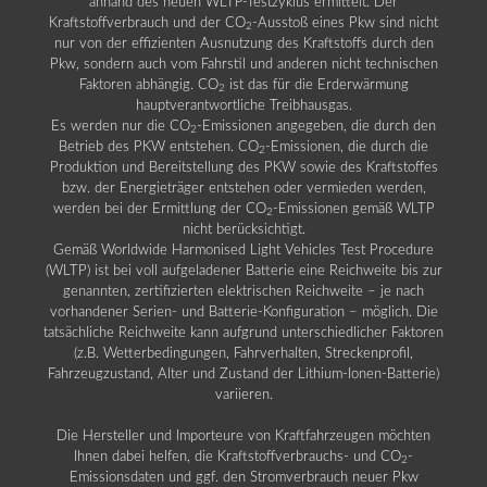
anhand des neuen WLTP-Testzyklus ermittelt. Der
Kraftstoffverbrauch und der CO
-Ausstoß eines Pkw sind nicht
2
nur von der effizienten Ausnutzung des Kraftstoffs durch den
Pkw, sondern auch vom Fahrstil und anderen nicht technischen
Faktoren abhängig. CO
ist das für die Erderwärmung
2
hauptverantwortliche Treibhausgas.
Es werden nur die CO
-Emissionen angegeben, die durch den
2
Betrieb des PKW entstehen. CO
-Emissionen, die durch die
2
Produktion und Bereitstellung des PKW sowie des Kraftstoffes
bzw. der Energieträger entstehen oder vermieden werden,
werden bei der Ermittlung der CO
-Emissionen gemäß WLTP
2
nicht berücksichtigt.
Gemäß Worldwide Harmonised Light Vehicles Test Procedure
(WLTP) ist bei voll aufgeladener Batterie eine Reichweite bis zur
genannten, zertifizierten elektrischen Reichweite – je nach
vorhandener Serien- und Batterie-Konfiguration – möglich. Die
tatsächliche Reichweite kann aufgrund unterschiedlicher Faktoren
(z.B. Wetterbedingungen, Fahrverhalten, Streckenprofil,
Fahrzeugzustand, Alter und Zustand der Lithium-Ionen-Batterie)
variieren.
Die Hersteller und Importeure von Kraftfahrzeugen möchten
Ihnen dabei helfen, die Kraftstoffverbrauchs- und CO
-
2
Emissionsdaten und ggf. den Stromverbrauch neuer Pkw