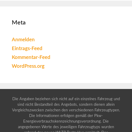
Meta
Anmelden
Eintrags-Feed
Kommentar-Feed
WordPress.org
Die Angaben beziehen sich nicht auf ein einzelnes Fahrzeug und
sind nicht Bestandteil des Angebots, sondern dienen allein
Vergleichszwecken zwischen den verschiedenen Fahrzeugtypen.
Die Informationen erfolgen gemäß der Pkw-
Energieverbrauchskennzeichnungsverordnung. Die
angegebenen Werte des jeweiligen Fahrzeugtyps wurden