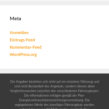
Meta
Anmelden
Eintrags-Feed
Kommentar-Feed
WordPress.org
Die Angaben beziehen sich nicht auf ein einzelnes Fahrzeug und
sind nicht Bestandteil des Angebots, sondern dienen allein
Vergleichszwecken zwischen den verschiedenen Fahrzeugtypen.
Die Informationen erfolgen gemäß der Pkw-
Energieverbrauchskennzeichnungsverordnung. Die
angegebenen Werte des jeweiligen Fahrzeugtyps wurden