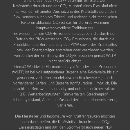
anhand des neuen WLTP-Testzyklus ermittelt. Der
Kraftstoffverbrauch und der CO
-Ausstoß eines Pkw sind nicht
2
nur von der effizienten Ausnutzung des Kraftstoffs durch den
Pkw, sondern auch vom Fahrstil und anderen nicht technischen
Faktoren abhängig. CO
ist das für die Erderwärmung
2
hauptverantwortliche Treibhausgas.
Es werden nur die CO
-Emissionen angegeben, die durch den
2
Betrieb des PKW entstehen. CO
-Emissionen, die durch die
2
Produktion und Bereitstellung des PKW sowie des Kraftstoffes
bzw. der Energieträger entstehen oder vermieden werden,
werden bei der Ermittlung der CO
-Emissionen gemäß WLTP
2
nicht berücksichtigt.
Gemäß Worldwide Harmonised Light Vehicles Test Procedure
(WLTP) ist bei voll aufgeladener Batterie eine Reichweite bis zur
genannten, zertifizierten elektrischen Reichweite – je nach
vorhandener Serien- und Batterie-Konfiguration – möglich. Die
tatsächliche Reichweite kann aufgrund unterschiedlicher Faktoren
(z.B. Wetterbedingungen, Fahrverhalten, Streckenprofil,
Fahrzeugzustand, Alter und Zustand der Lithium-Ionen-Batterie)
variieren.
Die Hersteller und Importeure von Kraftfahrzeugen möchten
Ihnen dabei helfen, die Kraftstoffverbrauchs- und CO
-
2
Emissionsdaten und ggf. den Stromverbrauch neuer Pkw