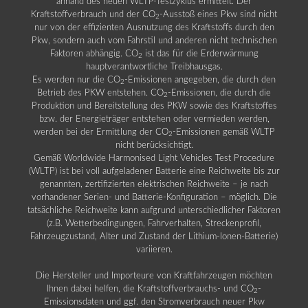
anhand des neuen WLTP-Testzyklus ermittelt. Der
Kraftstoffverbrauch und der CO
-Ausstoß eines Pkw sind nicht
2
nur von der effizienten Ausnutzung des Kraftstoffs durch den
Pkw, sondern auch vom Fahrstil und anderen nicht technischen
Faktoren abhängig. CO
ist das für die Erderwärmung
2
hauptverantwortliche Treibhausgas.
Es werden nur die CO
-Emissionen angegeben, die durch den
2
Betrieb des PKW entstehen. CO
-Emissionen, die durch die
2
Produktion und Bereitstellung des PKW sowie des Kraftstoffes
bzw. der Energieträger entstehen oder vermieden werden,
werden bei der Ermittlung der CO
-Emissionen gemäß WLTP
2
nicht berücksichtigt.
Gemäß Worldwide Harmonised Light Vehicles Test Procedure
(WLTP) ist bei voll aufgeladener Batterie eine Reichweite bis zur
genannten, zertifizierten elektrischen Reichweite – je nach
vorhandener Serien- und Batterie-Konfiguration – möglich. Die
tatsächliche Reichweite kann aufgrund unterschiedlicher Faktoren
(z.B. Wetterbedingungen, Fahrverhalten, Streckenprofil,
Fahrzeugzustand, Alter und Zustand der Lithium-Ionen-Batterie)
variieren.
Die Hersteller und Importeure von Kraftfahrzeugen möchten
Ihnen dabei helfen, die Kraftstoffverbrauchs- und CO
-
2
Emissionsdaten und ggf. den Stromverbrauch neuer Pkw