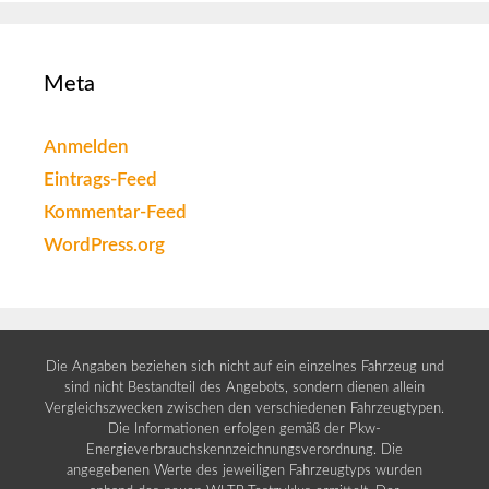
Meta
Anmelden
Eintrags-Feed
Kommentar-Feed
WordPress.org
Die Angaben beziehen sich nicht auf ein einzelnes Fahrzeug und
sind nicht Bestandteil des Angebots, sondern dienen allein
Vergleichszwecken zwischen den verschiedenen Fahrzeugtypen.
Die Informationen erfolgen gemäß der Pkw-
Energieverbrauchskennzeichnungsverordnung. Die
angegebenen Werte des jeweiligen Fahrzeugtyps wurden