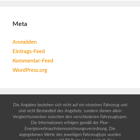
Meta
Anmelden
Eintrags-Feed
Kommentar-Feed
WordPress.org
Die Angaben beziehen sich nicht auf ein einzelnes Fahrzeug und
sind nicht Bestandteil des Angebots, sondern dienen allein
Vergleichszwecken zwischen den verschiedenen Fahrzeugtypen.
Die Informationen erfolgen gemäß der Pkw-
Energieverbrauchskennzeichnungsverordnung. Die
angegebenen Werte des jeweiligen Fahrzeugtyps wurden