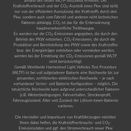
anhand des neuen WLTP-Testzyklus ermittelt. Der
Kraftstoffverbrauch und der CO
-Ausstoß eines Pkw sind nicht
2
nur von der effizienten Ausnutzung des Kraftstoffs durch den
Pkw, sondern auch vom Fahrstil und anderen nicht technischen
Faktoren abhängig. CO
ist das für die Erderwärmung
2
hauptverantwortliche Treibhausgas.
Es werden nur die CO
-Emissionen angegeben, die durch den
2
Betrieb des PKW entstehen. CO
-Emissionen, die durch die
2
Produktion und Bereitstellung des PKW sowie des Kraftstoffes
bzw. der Energieträger entstehen oder vermieden werden,
werden bei der Ermittlung der CO
-Emissionen gemäß WLTP
2
nicht berücksichtigt.
Gemäß Worldwide Harmonised Light Vehicles Test Procedure
(WLTP) ist bei voll aufgeladener Batterie eine Reichweite bis zur
genannten, zertifizierten elektrischen Reichweite – je nach
vorhandener Serien- und Batterie-Konfiguration – möglich. Die
tatsächliche Reichweite kann aufgrund unterschiedlicher Faktoren
(z.B. Wetterbedingungen, Fahrverhalten, Streckenprofil,
Fahrzeugzustand, Alter und Zustand der Lithium-Ionen-Batterie)
variieren.
Die Hersteller und Importeure von Kraftfahrzeugen möchten
Ihnen dabei helfen, die Kraftstoffverbrauchs- und CO
-
2
Emissionsdaten und ggf. den Stromverbrauch neuer Pkw