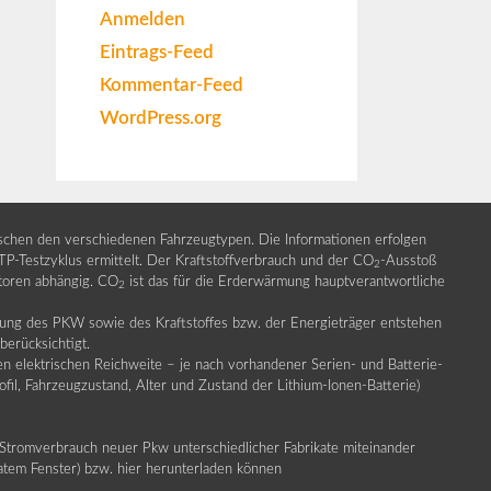
Anmelden
Eintrags-Feed
Kommentar-Feed
WordPress.org
ischen den verschiedenen Fahrzeugtypen. Die Informationen erfolgen
Testzyklus ermittelt. Der Kraftstoffverbrauch und der CO
-Ausstoß
2
ktoren abhängig. CO
ist das für die Erderwärmung hauptverantwortliche
2
llung des PKW sowie des Kraftstoffes bzw. der Energieträger entstehen
erücksichtigt.
en elektrischen Reichweite – je nach vorhandener Serien- und Batterie-
fil, Fahrzeugzustand, Alter und Zustand der Lithium-Ionen-Batterie)
Stromverbrauch neuer Pkw unterschiedlicher Fabrikate miteinander
ratem Fenster) bzw. hier herunterladen können