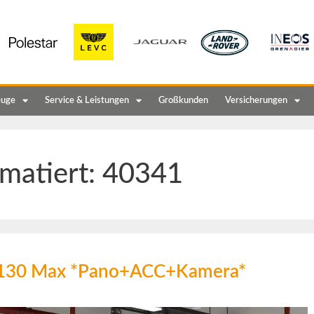
euge
Service & Leistungen
Großkunden
Versicherungen
matiert:
40341
I 130 Max *Pano+ACC+Kamera*