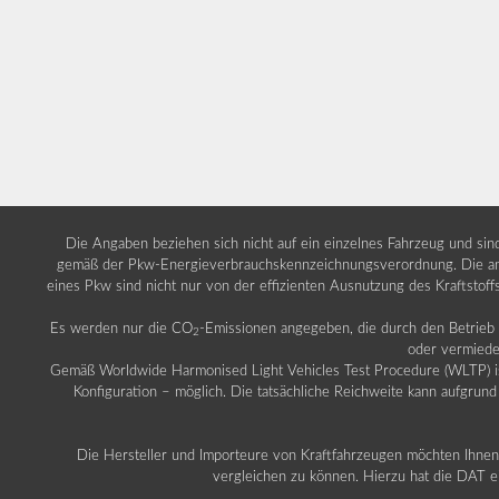
Die Angaben beziehen sich nicht auf ein einzelnes Fahrzeug und si
gemäß der Pkw-Energieverbrauchskennzeichnungsverordnung. Die ang
eines Pkw sind nicht nur von der effizienten Ausnutzung des Kraftstof
Es werden nur die CO
-Emissionen angegeben, die durch den Betrie
2
oder vermiede
Gemäß Worldwide Harmonised Light Vehicles Test Procedure (WLTP) ist b
Konfiguration – möglich. Die tatsächliche Reichweite kann aufgrund
Die Hersteller und Importeure von Kraftfahrzeugen möchten Ihnen 
vergleichen zu können. Hierzu hat die DAT ei