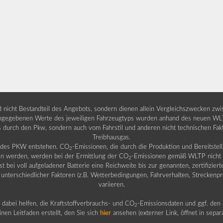
nd nicht Bestandteil des Angebots, sondern dienen allein Vergleichszwecken zw
egebenen Werte des jeweiligen Fahrzeugtyps wurden anhand des neuen WLTP-
fs durch den Pkw, sondern auch vom Fahrstil und anderen nicht technischen Fa
Treibhausgas.
b des PKW entstehen. CO
-Emissionen, die durch die Produktion und Bereitste
2
n werden, werden bei der Ermittlung der CO
-Emissionen gemäß WLTP nicht b
2
ei voll aufgeladener Batterie eine Reichweite bis zur genannten, zertifiziert
 unterschiedlicher Faktoren (z.B. Wetterbedingungen, Fahrverhalten, Streckenpro
variieren.
dabei helfen, die Kraftstoffverbrauchs- und CO
-Emissionsdaten und ggf. den 
2
nen Leitfaden erstellt, den Sie sich
hier
ansehen (externer Link, öffnet in sepa