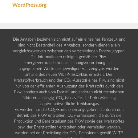
WordPress.org
Die Angaben beziehen sich nicht auf ein einzelnes Fahrzeug und
sind nicht Bestandteil des Angebots, sondern dienen allein
Vergleichszwecken zwischen den verschiedenen Fahrzeugtypen.
Die Informationen erfolgen gemäß der Pkw-
Energieverbrauchskennzeichnungsverordnung. Die
angegebenen Werte des jeweiligen Fahrzeugtyps wurden
anhand des neuen WLTP-Testzyklus ermittelt. Der
Kraftstoffverbrauch und der CO
-Ausstoß eines Pkw sind nicht
2
nur von der effizienten Ausnutzung des Kraftstoffs durch den
Pkw, sondern auch vom Fahrstil und anderen nicht technischen
Faktoren abhängig. CO
ist das für die Erderwärmung
2
hauptverantwortliche Treibhausgas.
Es werden nur die CO
-Emissionen angegeben, die durch den
2
Betrieb des PKW entstehen. CO
-Emissionen, die durch die
2
Produktion und Bereitstellung des PKW sowie des Kraftstoffes
bzw. der Energieträger entstehen oder vermieden werden,
werden bei der Ermittlung der CO
-Emissionen gemäß WLTP
2