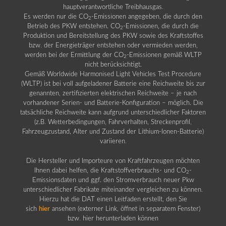
hauptverantwortliche Treibhausgas.
Es werden nur die CO
-Emissionen angegeben, die durch den
2
Betrieb des PKW entstehen. CO
-Emissionen, die durch die
2
Produktion und Bereitstellung des PKW sowie des Kraftstoffes
bzw. der Energieträger entstehen oder vermieden werden,
werden bei der Ermittlung der CO
-Emissionen gemäß WLTP
2
nicht berücksichtigt.
Gemäß Worldwide Harmonised Light Vehicles Test Procedure
(WLTP) ist bei voll aufgeladener Batterie eine Reichweite bis zur
genannten, zertifizierten elektrischen Reichweite – je nach
vorhandener Serien- und Batterie-Konfiguration – möglich. Die
tatsächliche Reichweite kann aufgrund unterschiedlicher Faktoren
(z.B. Wetterbedingungen, Fahrverhalten, Streckenprofil,
Fahrzeugzustand, Alter und Zustand der Lithium-Ionen-Batterie)
variieren.
Die Hersteller und Importeure von Kraftfahrzeugen möchten
Ihnen dabei helfen, die Kraftstoffverbrauchs- und CO
-
2
Emissionsdaten und ggf. den Stromverbrauch neuer Pkw
unterschiedlicher Fabrikate miteinander vergleichen zu können.
Hierzu hat die DAT einen Leitfaden erstellt, den Sie
sich
hier
ansehen (externer Link, öffnet in separatem Fenster)
bzw. hier herunterladen können