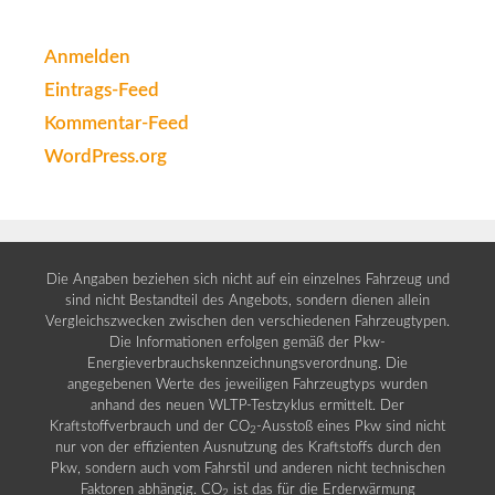
Anmelden
Eintrags-Feed
Kommentar-Feed
WordPress.org
Die Angaben beziehen sich nicht auf ein einzelnes Fahrzeug und
sind nicht Bestandteil des Angebots, sondern dienen allein
Vergleichszwecken zwischen den verschiedenen Fahrzeugtypen.
Die Informationen erfolgen gemäß der Pkw-
Energieverbrauchskennzeichnungsverordnung. Die
angegebenen Werte des jeweiligen Fahrzeugtyps wurden
anhand des neuen WLTP-Testzyklus ermittelt. Der
Kraftstoffverbrauch und der CO
-Ausstoß eines Pkw sind nicht
2
nur von der effizienten Ausnutzung des Kraftstoffs durch den
Pkw, sondern auch vom Fahrstil und anderen nicht technischen
Faktoren abhängig. CO
ist das für die Erderwärmung
2