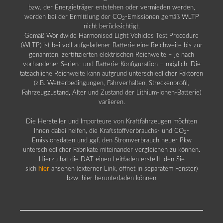
bzw. der Energieträger entstehen oder vermieden werden,
werden bei der Ermittlung der CO
-Emissionen gemäß WLTP
2
nicht berücksichtigt.
Gemäß Worldwide Harmonised Light Vehicles Test Procedure
(WLTP) ist bei voll aufgeladener Batterie eine Reichweite bis zur
genannten, zertifizierten elektrischen Reichweite – je nach
vorhandener Serien- und Batterie-Konfiguration – möglich. Die
tatsächliche Reichweite kann aufgrund unterschiedlicher Faktoren
(z.B. Wetterbedingungen, Fahrverhalten, Streckenprofil,
Fahrzeugzustand, Alter und Zustand der Lithium-Ionen-Batterie)
variieren.
Die Hersteller und Importeure von Kraftfahrzeugen möchten
Ihnen dabei helfen, die Kraftstoffverbrauchs- und CO
-
2
Emissionsdaten und ggf. den Stromverbrauch neuer Pkw
unterschiedlicher Fabrikate miteinander vergleichen zu können.
Hierzu hat die DAT einen Leitfaden erstellt, den Sie
sich
hier
ansehen (externer Link, öffnet in separatem Fenster)
bzw. hier herunterladen können