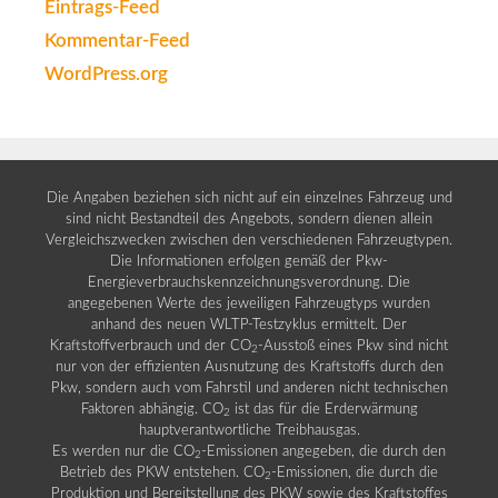
Eintrags-Feed
Kommentar-Feed
WordPress.org
Die Angaben beziehen sich nicht auf ein einzelnes Fahrzeug und
sind nicht Bestandteil des Angebots, sondern dienen allein
Vergleichszwecken zwischen den verschiedenen Fahrzeugtypen.
Die Informationen erfolgen gemäß der Pkw-
Energieverbrauchskennzeichnungsverordnung. Die
angegebenen Werte des jeweiligen Fahrzeugtyps wurden
anhand des neuen WLTP-Testzyklus ermittelt. Der
Kraftstoffverbrauch und der CO
-Ausstoß eines Pkw sind nicht
2
nur von der effizienten Ausnutzung des Kraftstoffs durch den
Pkw, sondern auch vom Fahrstil und anderen nicht technischen
Faktoren abhängig. CO
ist das für die Erderwärmung
2
hauptverantwortliche Treibhausgas.
Es werden nur die CO
-Emissionen angegeben, die durch den
2
Betrieb des PKW entstehen. CO
-Emissionen, die durch die
2
Produktion und Bereitstellung des PKW sowie des Kraftstoffes