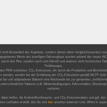
nd nicht Bestandteil des Angebots, sondern dienen allein Vergleichszwecken zw
egebenen Werte des jeweiligen Fahrzeugtyps wurden anhand des neuen WLTP-
fs durch den Pkw, sondern auch vom Fahrstil und anderen nicht technischen Fa
Treibhausgas.
b des PKW entstehen. CO
-Emissionen, die durch die Produktion und Bereitste
2
n werden, werden bei der Ermittlung der CO
-Emissionen gemäß WLTP nicht b
2
ei voll aufgeladener Batterie eine Reichweite bis zur genannten, zertifiziert
 unterschiedlicher Faktoren (z.B. Wetterbedingungen, Fahrverhalten, Streckenpro
variieren.
dabei helfen, die Kraftstoffverbrauchs- und CO
-Emissionsdaten und ggf. den 
2
nen Leitfaden erstellt, den Sie sich
hier
ansehen (externer Link, öffnet in sepa