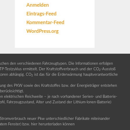
Anmelden
Eintrags-Feed
Kommentar-Feed
WordPress.org
ischen den verschiedenen Fahrzeugtypen. Die Informationen erfolgen
Testzyklus ermittelt. Der Kraftstoffverbrauch und der CO
-Ausstoß
2
ktoren abhängig. CO
ist das für die Erderwärmung hauptverantwortliche
2
llung des PKW sowie des Kraftstoffes bzw. der Energieträger entstehen
erücksichtigt.
en elektrischen Reichweite – je nach vorhandener Serien- und Batterie-
fil, Fahrzeugzustand, Alter und Zustand der Lithium-Ionen-Batterie)
Stromverbrauch neuer Pkw unterschiedlicher Fabrikate miteinander
ratem Fenster) bzw. hier herunterladen können