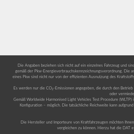
Die Angaben beziehen sich nicht auf ein einzelnes Fahrzeug und si
gemäß der Pkw-Energieverbrauchskennzeichnungsverordnung. Die ang
eines Pkw sind nicht nur von der effizienten Ausnutzung des Kraftstof
Es werden nur die CO
-Emissionen angegeben, die durch den Betrie
2
oder vermiede
Gemäß Worldwide Harmonised Light Vehicles Test Procedure (WLTP) ist b
Konfiguration – möglich. Die tatsächliche Reichweite kann aufgrund
Die Hersteller und Importeure von Kraftfahrzeugen möchten Ihnen 
vergleichen zu können. Hierzu hat die DAT ei