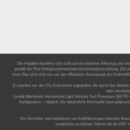
Die Angaben beziehen sich nicht auf ein einzelnes Fahrzeug und si
gemäß der Pkw-Energieverbrauchskennzeichnungsverordnung. Die ang
eines Pkw sind nicht nur von der effizienten Ausnutzung des Kraftstof
Es werden nur die CO
-Emissionen angegeben, die durch den Betrie
2
oder vermiede
Gemäß Worldwide Harmonised Light Vehicles Test Procedure (WLTP) ist b
Konfiguration – möglich. Die tatsächliche Reichweite kann aufgrund
Die Hersteller und Importeure von Kraftfahrzeugen möchten Ihnen 
vergleichen zu können. Hierzu hat die DAT ei