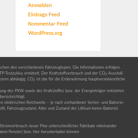
Anmelden
Eintrags-Feed
Kommentar-Feed
WordPress.org
ischen den verschiedenen Fahrzeugtypen. Die Informationen erfolgen
Testzyklus ermittelt. Der Kraftstoffverbrauch und der CO
-Ausstoß
2
ktoren abhängig. CO
ist das für die Erderwärmung hauptverantwortliche
2
llung des PKW sowie des Kraftstoffes bzw. der Energieträger entstehen
erücksichtigt.
en elektrischen Reichweite – je nach vorhandener Serien- und Batterie-
fil, Fahrzeugzustand, Alter und Zustand der Lithium-Ionen-Batterie)
Stromverbrauch neuer Pkw unterschiedlicher Fabrikate miteinander
ratem Fenster) bzw. hier herunterladen können