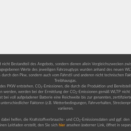
nd nicht Bestandteil des Angebots, sondern dienen allein Vergleichszwecken zw
egebenen Werte des jeweiligen Fahrzeugtyps wurden anhand des neuen WLTP-
fs durch den Pkw, sondern auch vom Fahrstil und anderen nicht technischen Fa
Treibhausgas.
b des PKW entstehen. CO
-Emissionen, die durch die Produktion und Bereitste
2
n werden, werden bei der Ermittlung der CO
-Emissionen gemäß WLTP nicht b
2
ei voll aufgeladener Batterie eine Reichweite bis zur genannten, zertifiziert
 unterschiedlicher Faktoren (z.B. Wetterbedingungen, Fahrverhalten, Streckenpro
variieren.
dabei helfen, die Kraftstoffverbrauchs- und CO
-Emissionsdaten und ggf. den 
2
nen Leitfaden erstellt, den Sie sich
hier
ansehen (externer Link, öffnet in sepa