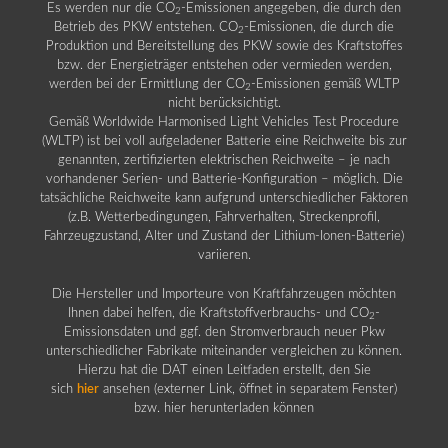
Es werden nur die CO
-Emissionen angegeben, die durch den
2
Betrieb des PKW entstehen. CO
-Emissionen, die durch die
2
Produktion und Bereitstellung des PKW sowie des Kraftstoffes
bzw. der Energieträger entstehen oder vermieden werden,
werden bei der Ermittlung der CO
-Emissionen gemäß WLTP
2
nicht berücksichtigt.
Gemäß Worldwide Harmonised Light Vehicles Test Procedure
(WLTP) ist bei voll aufgeladener Batterie eine Reichweite bis zur
genannten, zertifizierten elektrischen Reichweite – je nach
vorhandener Serien- und Batterie-Konfiguration – möglich. Die
tatsächliche Reichweite kann aufgrund unterschiedlicher Faktoren
(z.B. Wetterbedingungen, Fahrverhalten, Streckenprofil,
Fahrzeugzustand, Alter und Zustand der Lithium-Ionen-Batterie)
variieren.
Die Hersteller und Importeure von Kraftfahrzeugen möchten
Ihnen dabei helfen, die Kraftstoffverbrauchs- und CO
-
2
Emissionsdaten und ggf. den Stromverbrauch neuer Pkw
unterschiedlicher Fabrikate miteinander vergleichen zu können.
Hierzu hat die DAT einen Leitfaden erstellt, den Sie
sich
hier
ansehen (externer Link, öffnet in separatem Fenster)
bzw. hier herunterladen können