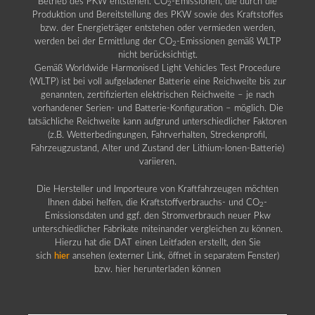
Betrieb des PKW entstehen. CO
-Emissionen, die durch die
2
Produktion und Bereitstellung des PKW sowie des Kraftstoffes
bzw. der Energieträger entstehen oder vermieden werden,
werden bei der Ermittlung der CO
-Emissionen gemäß WLTP
2
nicht berücksichtigt.
Gemäß Worldwide Harmonised Light Vehicles Test Procedure
(WLTP) ist bei voll aufgeladener Batterie eine Reichweite bis zur
genannten, zertifizierten elektrischen Reichweite – je nach
vorhandener Serien- und Batterie-Konfiguration – möglich. Die
tatsächliche Reichweite kann aufgrund unterschiedlicher Faktoren
(z.B. Wetterbedingungen, Fahrverhalten, Streckenprofil,
Fahrzeugzustand, Alter und Zustand der Lithium-Ionen-Batterie)
variieren.
Die Hersteller und Importeure von Kraftfahrzeugen möchten
Ihnen dabei helfen, die Kraftstoffverbrauchs- und CO
-
2
Emissionsdaten und ggf. den Stromverbrauch neuer Pkw
unterschiedlicher Fabrikate miteinander vergleichen zu können.
Hierzu hat die DAT einen Leitfaden erstellt, den Sie
sich
hier
ansehen (externer Link, öffnet in separatem Fenster)
bzw. hier herunterladen können