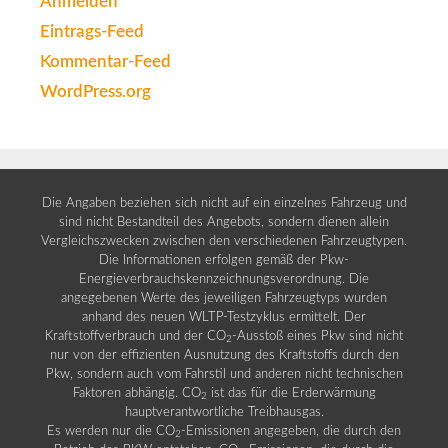
Anmelden
Eintrags-Feed
Kommentar-Feed
WordPress.org
Die Angaben beziehen sich nicht auf ein einzelnes Fahrzeug und
sind nicht Bestandteil des Angebots, sondern dienen allein
Vergleichszwecken zwischen den verschiedenen Fahrzeugtypen.
Die Informationen erfolgen gemäß der Pkw-
Energieverbrauchskennzeichnungsverordnung. Die
angegebenen Werte des jeweiligen Fahrzeugtyps wurden
anhand des neuen WLTP-Testzyklus ermittelt. Der
Kraftstoffverbrauch und der CO
-Ausstoß eines Pkw sind nicht
2
nur von der effizienten Ausnutzung des Kraftstoffs durch den
Pkw, sondern auch vom Fahrstil und anderen nicht technischen
Faktoren abhängig. CO
ist das für die Erderwärmung
2
hauptverantwortliche Treibhausgas.
Es werden nur die CO
-Emissionen angegeben, die durch den
2