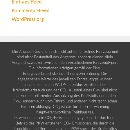
Eintrags-Feed
Kommentar-Feed
WordPress.org
Die Angaben beziehen sich nicht auf ein einzelnes Fahrzeug und
sind nicht Bestandteil des Angebots, sondern dienen allein
Vergleichszwecken zwischen den verschiedenen Fahrzeugtypen.
Die Informationen erfolgen gemäß der Pkw-
Energieverbrauchskennzeichnungsverordnung. Die
angegebenen Werte des jeweiligen Fahrzeugtyps wurden
anhand des neuen WLTP-Testzyklus ermittelt. Der
Kraftstoffverbrauch und der CO
-Ausstoß eines Pkw sind nicht
2
nur von der effizienten Ausnutzung des Kraftstoffs durch den
Pkw, sondern auch vom Fahrstil und anderen nicht technischen
Faktoren abhängig. CO
ist das für die Erderwärmung
2
hauptverantwortliche Treibhausgas.
Es werden nur die CO
-Emissionen angegeben, die durch den
2
Betrieb des PKW entstehen. CO
-Emissionen, die durch die
2
Produktion und Bereitstellung des PKW sowie des Kraftstoffes