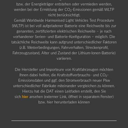
bzw. der Energieträger entstehen oder vermieden werden,
werden bei der Ermittlung der CO
-Emissionen gemäß WLTP
2
nicht berücksichtigt.
Gemäß Worldwide Harmonised Light Vehicles Test Procedure
(WLTP) ist bei voll aufgeladener Batterie eine Reichweite bis zur
genannten, zertifizierten elektrischen Reichweite – je nach
vorhandener Serien- und Batterie-Konfiguration – möglich. Die
tatsächliche Reichweite kann aufgrund unterschiedlicher Faktoren
(z.B. Wetterbedingungen, Fahrverhalten, Streckenprofil,
Fahrzeugzustand, Alter und Zustand der Lithium-Ionen-Batterie)
variieren.
Die Hersteller und Importeure von Kraftfahrzeugen möchten
Ihnen dabei helfen, die Kraftstoffverbrauchs- und CO
-
2
Emissionsdaten und ggf. den Stromverbrauch neuer Pkw
unterschiedlicher Fabrikate miteinander vergleichen zu können.
Hierzu hat die DAT einen Leitfaden erstellt, den Sie
sich
hier
ansehen (externer Link, öffnet in separatem Fenster)
bzw. hier herunterladen können