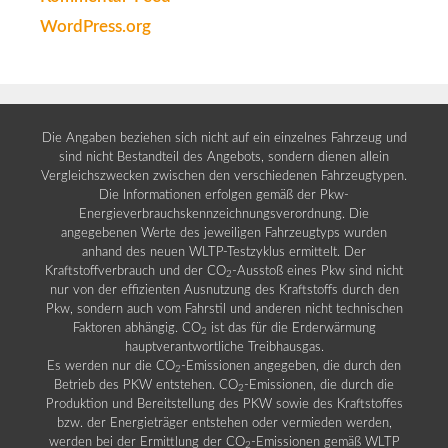
WordPress.org
Die Angaben beziehen sich nicht auf ein einzelnes Fahrzeug und
sind nicht Bestandteil des Angebots, sondern dienen allein
Vergleichszwecken zwischen den verschiedenen Fahrzeugtypen.
Die Informationen erfolgen gemäß der Pkw-
Energieverbrauchskennzeichnungsverordnung. Die
angegebenen Werte des jeweiligen Fahrzeugtyps wurden
anhand des neuen WLTP-Testzyklus ermittelt. Der
Kraftstoffverbrauch und der CO
-Ausstoß eines Pkw sind nicht
2
nur von der effizienten Ausnutzung des Kraftstoffs durch den
Pkw, sondern auch vom Fahrstil und anderen nicht technischen
Faktoren abhängig. CO
ist das für die Erderwärmung
2
hauptverantwortliche Treibhausgas.
Es werden nur die CO
-Emissionen angegeben, die durch den
2
Betrieb des PKW entstehen. CO
-Emissionen, die durch die
2
Produktion und Bereitstellung des PKW sowie des Kraftstoffes
bzw. der Energieträger entstehen oder vermieden werden,
werden bei der Ermittlung der CO
-Emissionen gemäß WLTP
2