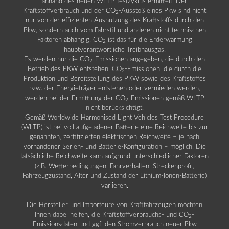
anhand des neuen WLTP-Testzyklus ermittelt. Der
Kraftstoffverbrauch und der CO
-Ausstoß eines Pkw sind nicht
2
nur von der effizienten Ausnutzung des Kraftstoffs durch den
Pkw, sondern auch vom Fahrstil und anderen nicht technischen
Faktoren abhängig. CO
ist das für die Erderwärmung
2
hauptverantwortliche Treibhausgas.
Es werden nur die CO
-Emissionen angegeben, die durch den
2
Betrieb des PKW entstehen. CO
-Emissionen, die durch die
2
Produktion und Bereitstellung des PKW sowie des Kraftstoffes
bzw. der Energieträger entstehen oder vermieden werden,
werden bei der Ermittlung der CO
-Emissionen gemäß WLTP
2
nicht berücksichtigt.
Gemäß Worldwide Harmonised Light Vehicles Test Procedure
(WLTP) ist bei voll aufgeladener Batterie eine Reichweite bis zur
genannten, zertifizierten elektrischen Reichweite – je nach
vorhandener Serien- und Batterie-Konfiguration – möglich. Die
tatsächliche Reichweite kann aufgrund unterschiedlicher Faktoren
(z.B. Wetterbedingungen, Fahrverhalten, Streckenprofil,
Fahrzeugzustand, Alter und Zustand der Lithium-Ionen-Batterie)
variieren.
Die Hersteller und Importeure von Kraftfahrzeugen möchten
Ihnen dabei helfen, die Kraftstoffverbrauchs- und CO
-
2
Emissionsdaten und ggf. den Stromverbrauch neuer Pkw