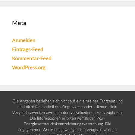
Meta
Anmelden
Eintrags-Feed
Kommentar-Feed
WordPress.org
Die Angaben beziehen sich nicht auf ein einzelnes Fahrzeug und
sind nicht Bestandteil des Angebots, sondern dienen allein
Vergleichszwecken zwischen den verschiedenen Fahrzeugtypen.
Die Informationen erfolgen gemäß der Pkw-
Energieverbrauchskennzeichnungsverordnung. Die
angegebenen Werte des jeweiligen Fahrzeugtyps wurden