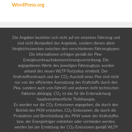
WordPress.org
Die Angaben beziehen sich nicht auf ein einzelnes Fahrzeug und
sind nicht Bestandteil des Angebots, sondern dienen allein
Vergleichszwecken zwischen den verschiedenen Fahrzeugtypen.
Die Informationen erfolgen gemäß der Pkw-
Energieverbrauchskennzeichnungsverordnung. Die
angegebenen Werte des jeweiligen Fahrzeugtyps wurden
anhand des neuen WLTP-Testzyklus ermittelt. Der
Kraftstoffverbrauch und der CO
-Ausstoß eines Pkw sind nicht
2
nur von der effizienten Ausnutzung des Kraftstoffs durch den
Pkw, sondern auch vom Fahrstil und anderen nicht technischen
Faktoren abhängig. CO
ist das für die Erderwärmung
2
hauptverantwortliche Treibhausgas.
Es werden nur die CO
-Emissionen angegeben, die durch den
2
Betrieb des PKW entstehen. CO
-Emissionen, die durch die
2
Produktion und Bereitstellung des PKW sowie des Kraftstoffes
bzw. der Energieträger entstehen oder vermieden werden,
werden bei der Ermittlung der CO
-Emissionen gemäß WLTP
2