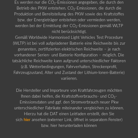
Es werden nur die CO
-Emissionen angegeben, die durch den
2
Betrieb des PKW entstehen. CO
-Emissionen, die durch die
2
Produktion und Bereitstellung des PKW sowie des Kraftstoffes
bzw. der Energieträger entstehen oder vermieden werden,
werden bei der Ermittlung der CO
-Emissionen gemäß WLTP
2
nicht berücksichtigt.
Gemäß Worldwide Harmonised Light Vehicles Test Procedure
(WLTP) ist bei voll aufgeladener Batterie eine Reichweite bis zur
genannten, zertifizierten elektrischen Reichweite – je nach
vorhandener Serien- und Batterie-Konfiguration – möglich. Die
tatsächliche Reichweite kann aufgrund unterschiedlicher Faktoren
(z.B. Wetterbedingungen, Fahrverhalten, Streckenprofil,
Fahrzeugzustand, Alter und Zustand der Lithium-Ionen-Batterie)
variieren.
Die Hersteller und Importeure von Kraftfahrzeugen möchten
Ihnen dabei helfen, die Kraftstoffverbrauchs- und CO
-
2
Emissionsdaten und ggf. den Stromverbrauch neuer Pkw
unterschiedlicher Fabrikate miteinander vergleichen zu können.
Hierzu hat die DAT einen Leitfaden erstellt, den Sie
sich
hier
ansehen (externer Link, öffnet in separatem Fenster)
bzw. hier herunterladen können