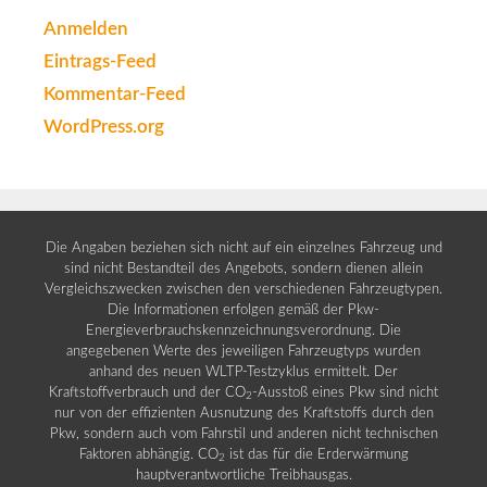
Anmelden
Eintrags-Feed
Kommentar-Feed
WordPress.org
Die Angaben beziehen sich nicht auf ein einzelnes Fahrzeug und
sind nicht Bestandteil des Angebots, sondern dienen allein
Vergleichszwecken zwischen den verschiedenen Fahrzeugtypen.
Die Informationen erfolgen gemäß der Pkw-
Energieverbrauchskennzeichnungsverordnung. Die
angegebenen Werte des jeweiligen Fahrzeugtyps wurden
anhand des neuen WLTP-Testzyklus ermittelt. Der
Kraftstoffverbrauch und der CO
-Ausstoß eines Pkw sind nicht
2
nur von der effizienten Ausnutzung des Kraftstoffs durch den
Pkw, sondern auch vom Fahrstil und anderen nicht technischen
Faktoren abhängig. CO
ist das für die Erderwärmung
2
hauptverantwortliche Treibhausgas.