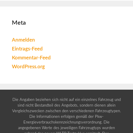
Meta
Anmelden
Eintrags-Feed
Kommentar-Feed
WordPress.org
Die Angaben beziehen sich nicht auf ein einzelnes Fahrzeug und
sind nicht Bestandteil des Angebots, sondern dienen allein
Vergleichszwecken zwischen den verschiedenen Fahrzeugtypen.
Die Informationen erfolgen gemäß der Pkw-
Energieverbrauchskennzeichnungsverordnung. Die
angegebenen Werte des jeweiligen Fahrzeugtyps wurden