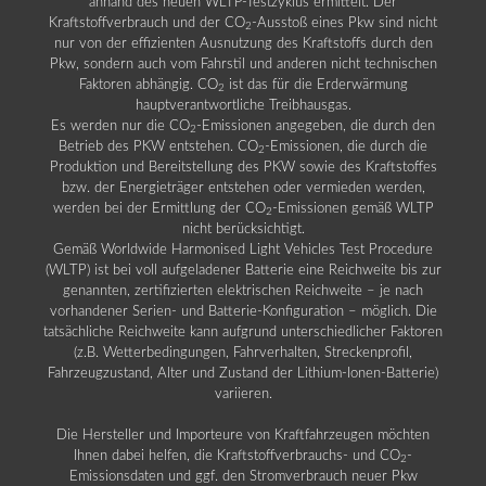
anhand des neuen WLTP-Testzyklus ermittelt. Der
Kraftstoffverbrauch und der CO
-Ausstoß eines Pkw sind nicht
2
nur von der effizienten Ausnutzung des Kraftstoffs durch den
Pkw, sondern auch vom Fahrstil und anderen nicht technischen
Faktoren abhängig. CO
ist das für die Erderwärmung
2
hauptverantwortliche Treibhausgas.
Es werden nur die CO
-Emissionen angegeben, die durch den
2
Betrieb des PKW entstehen. CO
-Emissionen, die durch die
2
Produktion und Bereitstellung des PKW sowie des Kraftstoffes
bzw. der Energieträger entstehen oder vermieden werden,
werden bei der Ermittlung der CO
-Emissionen gemäß WLTP
2
nicht berücksichtigt.
Gemäß Worldwide Harmonised Light Vehicles Test Procedure
(WLTP) ist bei voll aufgeladener Batterie eine Reichweite bis zur
genannten, zertifizierten elektrischen Reichweite – je nach
vorhandener Serien- und Batterie-Konfiguration – möglich. Die
tatsächliche Reichweite kann aufgrund unterschiedlicher Faktoren
(z.B. Wetterbedingungen, Fahrverhalten, Streckenprofil,
Fahrzeugzustand, Alter und Zustand der Lithium-Ionen-Batterie)
variieren.
Die Hersteller und Importeure von Kraftfahrzeugen möchten
Ihnen dabei helfen, die Kraftstoffverbrauchs- und CO
-
2
Emissionsdaten und ggf. den Stromverbrauch neuer Pkw