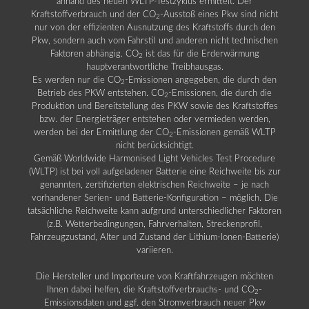
anhand des neuen WLTP-Testzyklus ermittelt. Der
Kraftstoffverbrauch und der CO
-Ausstoß eines Pkw sind nicht
2
nur von der effizienten Ausnutzung des Kraftstoffs durch den
Pkw, sondern auch vom Fahrstil und anderen nicht technischen
Faktoren abhängig. CO
ist das für die Erderwärmung
2
hauptverantwortliche Treibhausgas.
Es werden nur die CO
-Emissionen angegeben, die durch den
2
Betrieb des PKW entstehen. CO
-Emissionen, die durch die
2
Produktion und Bereitstellung des PKW sowie des Kraftstoffes
bzw. der Energieträger entstehen oder vermieden werden,
werden bei der Ermittlung der CO
-Emissionen gemäß WLTP
2
nicht berücksichtigt.
Gemäß Worldwide Harmonised Light Vehicles Test Procedure
(WLTP) ist bei voll aufgeladener Batterie eine Reichweite bis zur
genannten, zertifizierten elektrischen Reichweite – je nach
vorhandener Serien- und Batterie-Konfiguration – möglich. Die
tatsächliche Reichweite kann aufgrund unterschiedlicher Faktoren
(z.B. Wetterbedingungen, Fahrverhalten, Streckenprofil,
Fahrzeugzustand, Alter und Zustand der Lithium-Ionen-Batterie)
variieren.
Die Hersteller und Importeure von Kraftfahrzeugen möchten
Ihnen dabei helfen, die Kraftstoffverbrauchs- und CO
-
2
Emissionsdaten und ggf. den Stromverbrauch neuer Pkw