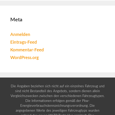
Meta
Anmelden
Eintrags-Feed
Kommentar-Feed
WordPress.org
Die Angaben beziehen sich nicht auf ein einzelnes Fahrzeug und
sind nicht Bestandteil des Angebots, sondern dienen allein
Vergleichszwecken zwischen den verschiedenen Fahrzeugtypen.
Die Informationen erfolgen gemäß der Pkw-
Energieverbrauchskennzeichnungsverordnung. Die
angegebenen Werte des jeweiligen Fahrzeugtyps wurden