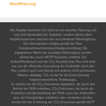
WordPress.org
Die Angaben beziehen sich nicht auf ein einzelnes Fahrzeug und
sind nicht Bestandteil des Angebots, sondern dienen allein
Vergleichszwecken zwischen den verschiedenen Fahrzeugtypen.
Die Informationen erfolgen gemäß der Pkw-
Energieverbrauchskennzeichnungsverordnung. Die
angegebenen Werte des jeweiligen Fahrzeugtyps wurden
anhand des neuen WLTP-Testzyklus ermittelt. Der
Kraftstoffverbrauch und der CO
-Ausstoß eines Pkw sind nicht
2
nur von der effizienten Ausnutzung des Kraftstoffs durch den
Pkw, sondern auch vom Fahrstil und anderen nicht technischen
Faktoren abhängig. CO
ist das für die Erderwärmung
2
hauptverantwortliche Treibhausgas.
Es werden nur die CO
-Emissionen angegeben, die durch den
2
Betrieb des PKW entstehen. CO
-Emissionen, die durch die
2
Produktion und Bereitstellung des PKW sowie des Kraftstoffes
bzw. der Energieträger entstehen oder vermieden werden,
werden bei der Ermittlung der CO
-Emissionen gemäß WLTP
2