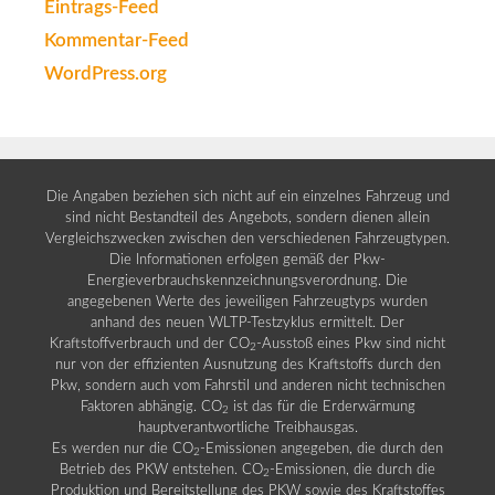
Eintrags-Feed
Kommentar-Feed
WordPress.org
Die Angaben beziehen sich nicht auf ein einzelnes Fahrzeug und
sind nicht Bestandteil des Angebots, sondern dienen allein
Vergleichszwecken zwischen den verschiedenen Fahrzeugtypen.
Die Informationen erfolgen gemäß der Pkw-
Energieverbrauchskennzeichnungsverordnung. Die
angegebenen Werte des jeweiligen Fahrzeugtyps wurden
anhand des neuen WLTP-Testzyklus ermittelt. Der
Kraftstoffverbrauch und der CO
-Ausstoß eines Pkw sind nicht
2
nur von der effizienten Ausnutzung des Kraftstoffs durch den
Pkw, sondern auch vom Fahrstil und anderen nicht technischen
Faktoren abhängig. CO
ist das für die Erderwärmung
2
hauptverantwortliche Treibhausgas.
Es werden nur die CO
-Emissionen angegeben, die durch den
2
Betrieb des PKW entstehen. CO
-Emissionen, die durch die
2
Produktion und Bereitstellung des PKW sowie des Kraftstoffes