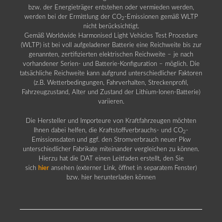
bzw. der Energieträger entstehen oder vermieden werden,
werden bei der Ermittlung der CO
-Emissionen gemäß WLTP
2
nicht berücksichtigt.
Gemäß Worldwide Harmonised Light Vehicles Test Procedure
(WLTP) ist bei voll aufgeladener Batterie eine Reichweite bis zur
genannten, zertifizierten elektrischen Reichweite – je nach
vorhandener Serien- und Batterie-Konfiguration – möglich. Die
tatsächliche Reichweite kann aufgrund unterschiedlicher Faktoren
(z.B. Wetterbedingungen, Fahrverhalten, Streckenprofil,
Fahrzeugzustand, Alter und Zustand der Lithium-Ionen-Batterie)
variieren.
Die Hersteller und Importeure von Kraftfahrzeugen möchten
Ihnen dabei helfen, die Kraftstoffverbrauchs- und CO
-
2
Emissionsdaten und ggf. den Stromverbrauch neuer Pkw
unterschiedlicher Fabrikate miteinander vergleichen zu können.
Hierzu hat die DAT einen Leitfaden erstellt, den Sie
sich
hier
ansehen (externer Link, öffnet in separatem Fenster)
bzw. hier herunterladen können