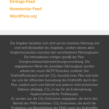
Eintrags-Feed
Kommentar-Feed
WordPress.org
Die Angaben beziehen sich nicht auf ein einzelnes Fahrzeug und
sind nicht Bestandteil des Angebots, sondern dienen allein
Vergleichszwecken zwischen den verschiedenen Fahrzeugtypen.
Die Informationen erfolgen gemäß der Pkw-
Energieverbrauchskennzeichnungsverordnung. Die
angegebenen Werte des jeweiligen Fahrzeugtyps wurden
anhand des neuen WLTP-Testzyklus ermittelt. Der
Kraftstoffverbrauch und der CO
-Ausstoß eines Pkw sind nicht
2
nur von der effizienten Ausnutzung des Kraftstoffs durch den
Pkw, sondern auch vom Fahrstil und anderen nicht technischen
Faktoren abhängig. CO
ist das für die Erderwärmung
2
hauptverantwortliche Treibhausgas.
Es werden nur die CO
-Emissionen angegeben, die durch den
2
Betrieb des PKW entstehen. CO
-Emissionen, die durch die
2
Produktion und Bereitstellung des PKW sowie des Kraftstoffes