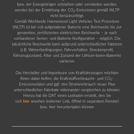
bzw. der Energieträger entstehen oder vermieden werden,
werden bei der Ermittlung der CO
-Emissionen gemäß WLTP
2
nicht berücksichtigt.
Gemäß Worldwide Harmonised Light Vehicles Test Procedure
(WLTP) ist bei voll aufgeladener Batterie eine Reichweite bis zur
genannten, zertifizierten elektrischen Reichweite – je nach
vorhandener Serien- und Batterie-Konfiguration – möglich. Die
tatsächliche Reichweite kann aufgrund unterschiedlicher Faktoren
(z.B. Wetterbedingungen, Fahrverhalten, Streckenprofil,
Fahrzeugzustand, Alter und Zustand der Lithium-Ionen-Batterie)
variieren.
Die Hersteller und Importeure von Kraftfahrzeugen möchten
Ihnen dabei helfen, die Kraftstoffverbrauchs- und CO
-
2
Emissionsdaten und ggf. den Stromverbrauch neuer Pkw
unterschiedlicher Fabrikate miteinander vergleichen zu können.
Hierzu hat die DAT einen Leitfaden erstellt, den Sie
sich
hier
ansehen (externer Link, öffnet in separatem Fenster)
bzw. hier herunterladen können